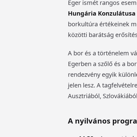
Eger ismét rangos esem
Hungária Konzulátusa
borkultúra értékeinek 
közötti barátság erősítés
A bor és a történelem v
Egerben a szőlő és a bor
rendezvény egyik külön
jelen lesz. A tagfelvétel
Ausztriából, Szlovákiábó
A nyilvános progr