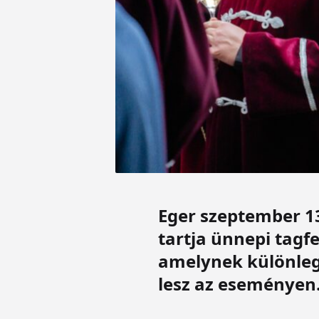
Eger szeptember 13
tartja ünnepi tagf
amelynek különlege
lesz az eseményen