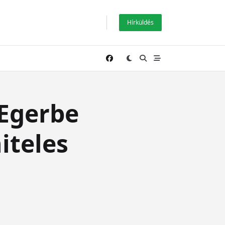
Hírküldés
 Egerbe
iteles