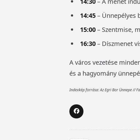
14:30
– A menet indu
14:45
– Ünnepélyes 
15:00
– Szentmise, m
16:30
– Díszmenet vi
A város vezetése minden 
és a hagyomány ünnepét
Indexkép forrása: Az Egri Bor Ünnepe // 