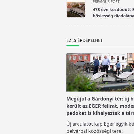
<span
PREVIOUS POST
class="nav-
473 éve kezdődött 
subtitle
hősiesség diadalána
screen-
reader-
text">Page</span>
EZ IS ÉRDEKELHET
Megújul a Gárdonyi tér: új h
került az EGER felirat, mode
padokat is kihelyeztek a tér
Új arculatot kap Eger egyik ke
belvárosi közösségi tere: