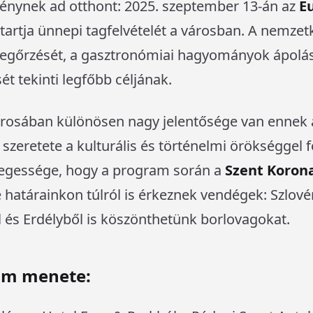
énynek ad otthont: 2025. szeptember 13-án az
E
tartja ünnepi tagfelvételét a városban. A nemzetk
megőrzését, a gasztronómiai hagyományok ápolá
ét tekinti legfőbb céljának.
árosában különösen nagy jelentősége van ennek
 szeretete a kulturális és történelmi örökséggel 
legessége, hogy a program során a
Szent Koron
re határainkon túlról is érkeznek vendégek: Szlov
l és Erdélyből is köszönthetünk borlovagokat.
am menete: