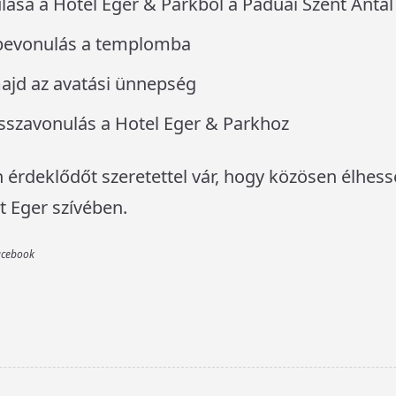
lása a Hotel Eger & Parkból a Páduai Szent Anta
bevonulás a templomba
ajd az avatási ünnepség
sszavonulás a Hotel Eger & Parkhoz
érdeklődőt szeretettel vár, hogy közösen élhessé
 Eger szívében.
Facebook