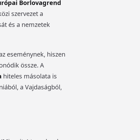
urópai Borlovagrend
özi szervezet a
sát és a nemzetek
 az eseménynek, hiszen
fonódik össze. A
a
hiteles másolata is
éniából, a Vajdaságból,