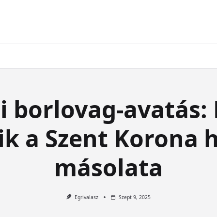
 borlovag-avatás:
ik a Szent Korona h
másolata
Egrivalasz
Szept 9, 2025