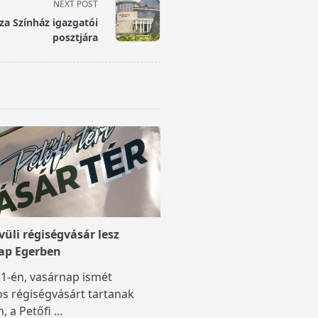
NEXT POST
za Színház igazgatói
posztjára
üli régiségvásár lesz
ap Egerben
1-én, vasárnap ismét
s régiségvásárt tartanak
, a Petőfi
...