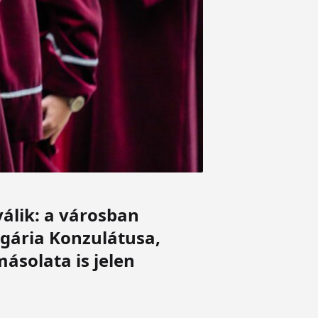
álik: a városban
ngária Konzulátusa,
ásolata is jelen