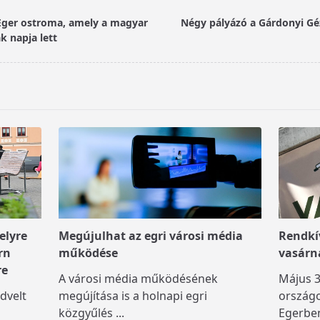
Eger ostroma, amely a magyar
Négy pályázó a Gárdonyi Gé
k napja lett
elyre
Megújulhat az egri városi média
Rendkív
rn
működése
vasárn
re
A városi média működésének
Május 3
dvelt
megújítása is a holnapi egri
országo
közgyűlés
...
Egerben