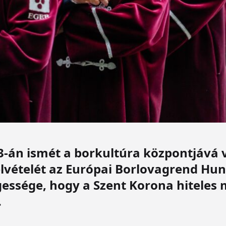
-án ismét a borkultúra központjává v
elvételét az Európai Borlovagrend Hu
ssége, hogy a Szent Korona hiteles m
.