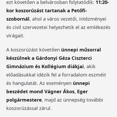
ezt követően a belvárosban folytatódik:
11:20-
kor koszorúzást tartanak a Petőfi-
szobornál
, ahol a város vezetői, intézményei
és civil szervezetei helyezhetik el az emlékezés
virágait.
A koszorúzást követően
ünnepi műsorral
készülnek a Gárdonyi Géza Ciszterci
Gimnázium és Kollégium diákjai
, akik
előadásukkal idézik fel a forradalom eszméit
és hangulatát. Az eseményen
ünnepi
beszédet mond Vágner Ákos, Eger
polgármestere
, majd az ünnepség további
koszorúzással zárul.