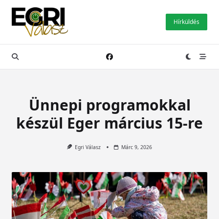
Skip
to
Hírküldés
content
Ünnepi programokkal
készül Eger március 15-re
Egri Válasz
Márc 9, 2026