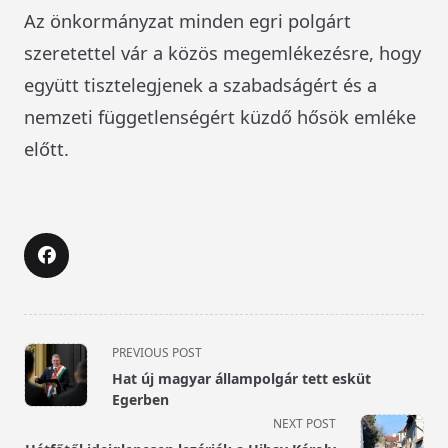
Az önkormányzat minden egri polgárt
szeretettel vár a közös megemlékezésre, hogy
együtt tisztelegjenek a szabadságért és a
nemzeti függetlenségért küzdő hősök emléke
előtt.
<span
PREVIOUS POST
class="nav-
Hat új magyar állampolgár tett esküt
subtitle
Egerben
screen-
NEXT POST
reader-