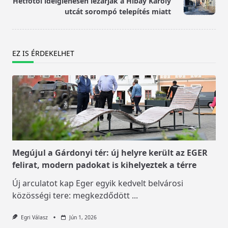
Hétfőtől ideiglenesen lezárják a Hibay Károly
text">Page</span>
utcát sorompó telepítés miatt
EZ IS ÉRDEKELHET
Megújul a Gárdonyi tér: új helyre került az EGER
felirat, modern padokat is kihelyeztek a térre
Új arculatot kap Eger egyik kedvelt belvárosi
közösségi tere: megkezdődött
...
Egri Válasz
Jún 1, 2026