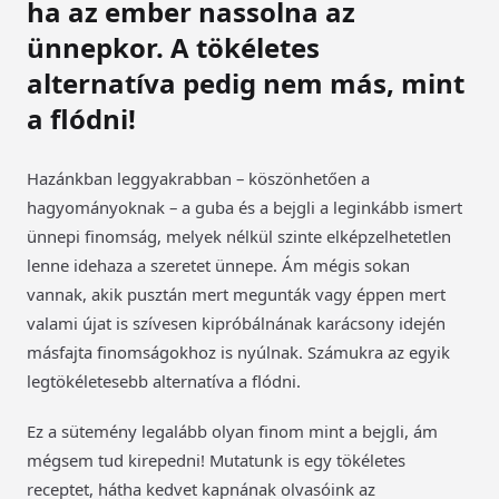
ha az ember nassolna az
ünnepkor. A tökéletes
alternatíva pedig nem más, mint
a flódni!
Hazánkban leggyakrabban – köszönhetően a
hagyományoknak – a guba és a bejgli a leginkább ismert
ünnepi finomság, melyek nélkül szinte elképzelhetetlen
lenne idehaza a szeretet ünnepe. Ám mégis sokan
vannak, akik pusztán mert megunták vagy éppen mert
valami újat is szívesen kipróbálnának karácsony idején
másfajta finomságokhoz is nyúlnak. Számukra az egyik
legtökéletesebb alternatíva a flódni.
Ez a sütemény legalább olyan finom mint a bejgli, ám
mégsem tud kirepedni! Mutatunk is egy tökéletes
receptet, hátha kedvet kapnának olvasóink az