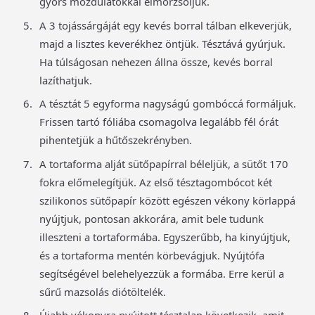
gyors mozdulatokkal elmorzsoljuk.
A 3 tojássárgáját egy kevés borral tálban elkeverjük,
majd a lisztes keverékhez öntjük. Tésztává gyúrjuk.
Ha túlságosan nehezen állna össze, kevés borral
lazíthatjuk.
A tésztát 5 egyforma nagyságú gombóccá formáljuk.
Frissen tartó fóliába csomagolva legalább fél órát
pihentetjük a hűtőszekrényben.
A tortaforma alját sütőpapírral béleljük, a sütőt 170
fokra előmelegítjük. Az első tésztagombócot két
szilikonos sütőpapír között egészen vékony körlappá
nyújtjuk, pontosan akkorára, amit bele tudunk
illeszteni a tortaformába. Egyszerűbb, ha kinyújtjuk,
és a tortaforma mentén körbevágjuk. Nyújtófa
segítségével belehelyezzük a formába. Erre kerül a
sűrű mazsolás diótöltelék.