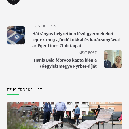
<span
PREVIOUS POST
class="nav-
Hátrányos helyzetben lévő gyermekeket
subtitle
leptek meg ajándékokkal és karácsonyfával
screen-
az Eger Lions Club tagjai
reader-
NEXT POST
text">Page</span>
Hanis Béla főorvos kapta idén a
Főegyházmegye Pyrker-díját
EZ IS ÉRDEKELHET