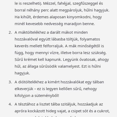
le is reszelheti). Mézzel, fahéjjal, szegfűszeggel és
borral néhány perc alatt megpároljuk, hűlni hagyjuk.
Ha kihűlt, érdemes alaposan kinyomkodni, hogy
minél kevesebb nedvesség maradjon benne.
A máktöltelékhez a darált mákot minden
hozzávalóval együtt lábasba töltjük, folyamatos
keverés mellett felforraljuk. A mák minőségétől is
függ, hogy mennyi vízre, illetve borra lesz szükség.
Sűrű krémet kell kapnunk. Legyünk óvatosak, ahogy
hűl, az állaga sűrűsödik valamelyest. Ezt is hűlni
hagyjuk.
A diótöltelékhez a kimért hozzávalókat egy tálban
elkeverjük – ez is legyen kellően sűrű, nehogy
kifolyjon a süteményből!
A tésztához a lisztet tálba szitáljuk, hozzáadjuk az
apróra kockázott hideg vajat, a csipet sót és a cukrot,