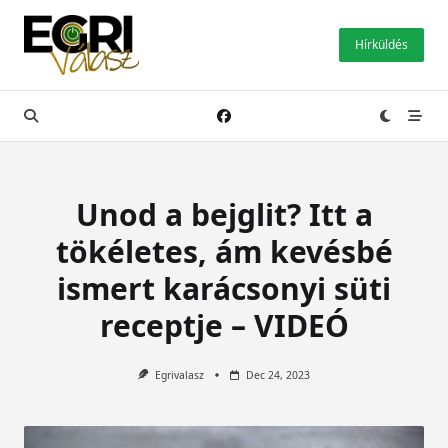
Skip
to
Hírküldés
content
Unod a bejglit? Itt a
tökéletes, ám kevésbé
ismert karácsonyi süti
receptje – VIDEÓ
Egrivalasz
Dec 24, 2023