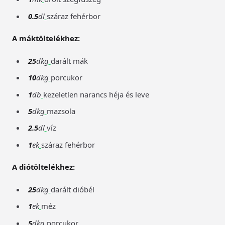
0.5
dl
száraz fehérbor
A máktöltelékhez:
25
dkg
darált mák
10
dkg
porcukor
1
db
kezeletlen narancs héja és leve
5
dkg
mazsola
2.5
dl
víz
1
ek
száraz fehérbor
A diótöltelékhez:
25
dkg
darált dióbél
1
ek
méz
5
dkg
porcukor