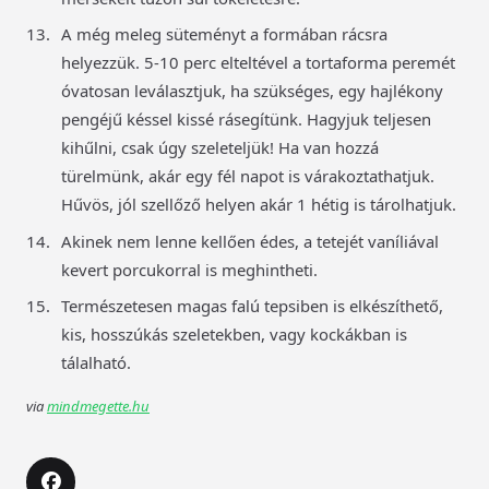
A még meleg süteményt a formában rácsra
helyezzük. 5-10 perc elteltével a tortaforma peremét
óvatosan leválasztjuk, ha szükséges, egy hajlékony
pengéjű késsel kissé rásegítünk. Hagyjuk teljesen
kihűlni, csak úgy szeleteljük! Ha van hozzá
türelmünk, akár egy fél napot is várakoztathatjuk.
Hűvös, jól szellőző helyen akár 1 hétig is tárolhatjuk.
Akinek nem lenne kellően édes, a tetejét vaníliával
kevert porcukorral is meghintheti.
Természetesen magas falú tepsiben is elkészíthető,
kis, hosszúkás szeletekben, vagy kockákban is
tálalható.
via
mindmegette.hu