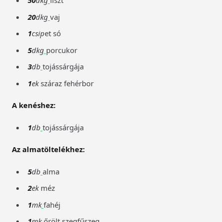
50
dkg
liszt
20
dkg
vaj
1
csip
et só
5
dkg
porcukor
3
db
tojássárgája
1
ek
száraz fehérbor
A kenéshez:
1
db
tojássárgája
Az almatöltelékhez:
5
db
alma
2
ek
méz
1
mk
fahéj
1
mk
őrölt szegfűszeg