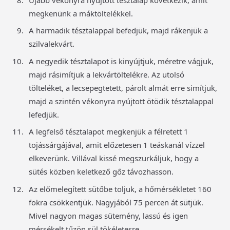
Újabb vékonyra nyújtott tésztalap következik, amit
megkenünk a máktöltelékkel.
A harmadik tésztalappal befedjük, majd rákenjük a
szilvalekvárt.
A negyedik tésztalapot is kinyújtjuk, méretre vágjuk,
majd rásimítjuk a lekvártöltelékre. Az utolsó
tölteléket, a lecsepegtetett, párolt almát erre simítjuk,
majd a szintén vékonyra nyújtott ötödik tésztalappal
lefedjük.
A legfelső tésztalapot megkenjük a félretett 1
tojássárgájával, amit előzetesen 1 teáskanál vízzel
elkeverünk. Villával kissé megszurkáljuk, hogy a
sütés közben keletkező gőz távozhasson.
Az előmelegített sütőbe toljuk, a hőmérsékletet 160
fokra csökkentjük. Nagyjából 75 percen át sütjük.
Mivel nagyon magas sütemény, lassú és igen
mérsékelt tűzön sül tökéletesre.