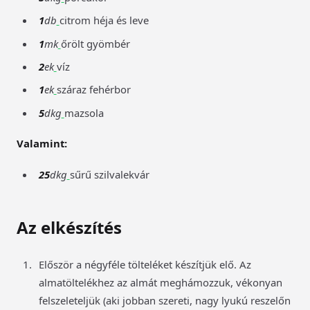
1
db
citrom héja és leve
1
mk
őrölt gyömbér
2
ek
víz
1
ek
száraz fehérbor
5
dkg
mazsola
Valamint:
25
dkg
sűrű szilvalekvár
Az elkészítés
Először a négyféle tölteléket készítjük elő. Az
almatöltelékhez az almát meghámozzuk, vékonyan
felszeleteljük (aki jobban szereti, nagy lyukú reszelőn