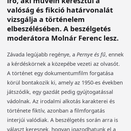
író, aki művein keresztül a
valóság és fikció határvonalát
vizsgálja a történelem
elbeszélésében. A beszélgetés
moderátora Molnár Ferenc lesz.
Závada legújabb regénye, a
Pernye és fű
, ennek
a kérdéskörnek a közepébe vezeti az olvasót.
A történet egy dokumentumfilm forgatása
körül bontakozik ki, amely az 1950-es években
játszódik, egy gazdát pedig gyújtogatással
vádolnak. Az irodalmi alkotás karakterei és
története fiktív, azonban a filmforgatás
interjúi valódiak. A beszélgetés során arra is
választ keresnek, hogyan igazodhatunk el a