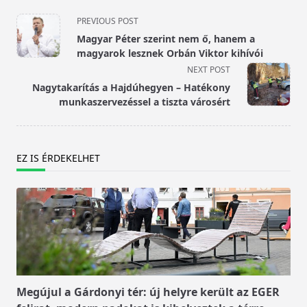
<span
PREVIOUS POST
class="nav-
Magyar Péter szerint nem ő, hanem a
subtitle
magyarok lesznek Orbán Viktor kihívói
screen-
NEXT POST
reader-
Nagytakarítás a Hajdúhegyen – Hatékony
text">Page</span>
munkaszervezéssel a tiszta városért
EZ IS ÉRDEKELHET
Megújul a Gárdonyi tér: új helyre került az EGER