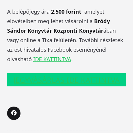
A belépőjegy ára
2.500 forint
, amelyet
elővételben meg lehet vásárolni a
Bródy
Sándor Könyvtár Központi Könyvtár
ában
vagy online a Tixa felületén. További részletek
az est hivatalos Facebook eseményénél
olvasható
IDE KATTINTVA
.
JEGYVÁSÁRLÁS IDE KATTINTVA