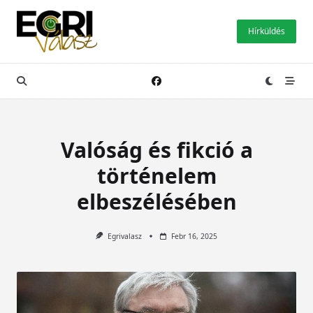
Skip
to
Hírküldés
content
Valóság és fikció a
történelem
elbeszélésében
Egrivalasz
Febr 16, 2025