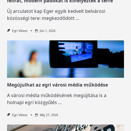
felirat, modern padokat is kihelyeztek a térre
Új arculatot kap Eger egyik kedvelt belvárosi
közösségi tere: megkezdődött
...
Egri Válasz
Jún 1, 2026
Megújulhat az egri városi média működése
A városi média működésének megújítása is a
holnapi egri közgyűlés
...
Egri Válasz
Máj 27, 2026