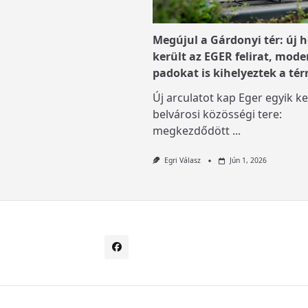
Megújul a Gárdonyi tér: új h
került az EGER felirat, mode
padokat is kihelyeztek a tér
Új arculatot kap Eger egyik ke
belvárosi közösségi tere:
megkezdődött
...
Egri Válasz
Jún 1, 2026