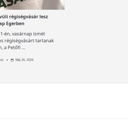
üli régiségvásár lesz
ap Egerben
1-én, vasárnap ismét
s régiségvásárt tartanak
, a Petőfi
...
asz
Máj 26, 2026