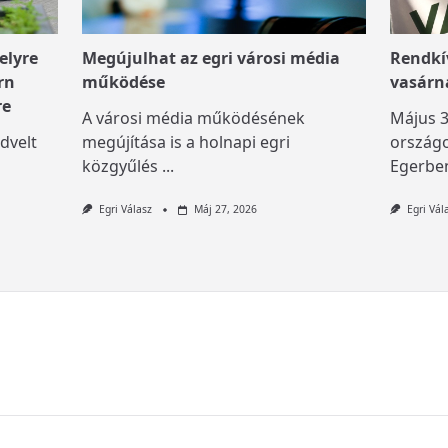
elyre
Megújulhat az egri városi média
Rendkív
rn
működése
vasárn
re
A városi média működésének
Május 3
dvelt
megújítása is a holnapi egri
országo
közgyűlés
...
Egerben
Egri Válasz
Máj 27, 2026
Egri Vál