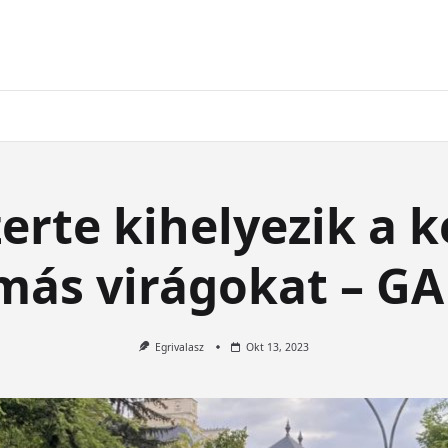
erte kihelyezik a k
ás virágokat – G
Egrivalasz
Okt 13, 2023