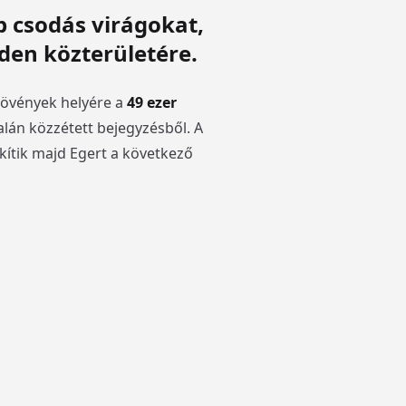
 csodás virágokat,
den közterületére.
növények helyére a
49 ezer
alán közzétett bejegyzésből. A
kítik majd Egert a következő