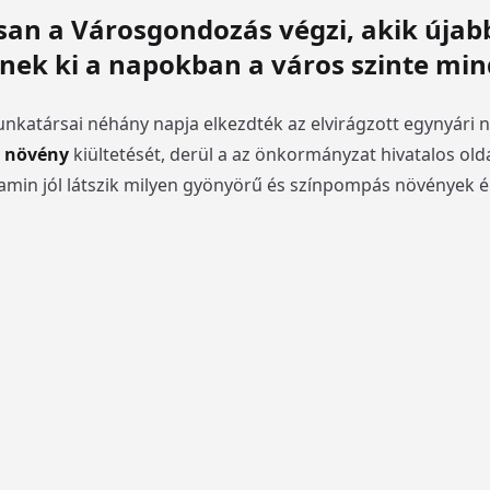
an a Városgondozás végzi, akik újabb
nek ki a napokban a város szinte min
nkatársai néhány napja elkezdték az elvirágzott egynyári 
s növény
kiültetését, derül a az önkormányzat hivatalos old
 amin jól látszik milyen gyönyörű és színpompás növények é