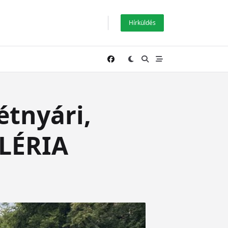
Hírküldés
étnyári,
ALÉRIA