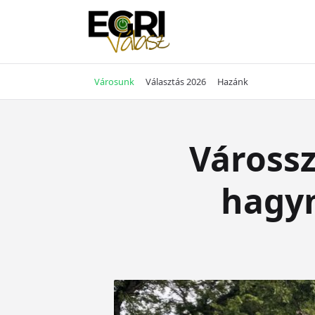
Skip
to
content
Városunk
Választás 2026
Hazánk
Várossz
hagym