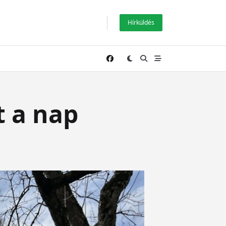
Hírküldés
t a nap