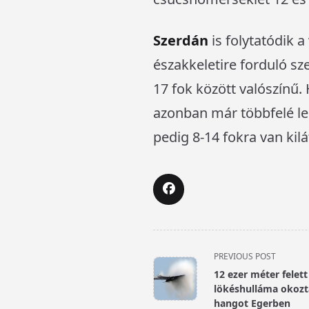
Szerdán
is folytatódik 
északkeletire forduló sz
17 fok között valószínű
azonban már többfelé le
pedig 8-14 fokra van kilá
<span
PREVIOUS POST
class="nav-
12 ezer méter felet
subtitle
lökéshulláma okozt
screen-
hangot Egerben