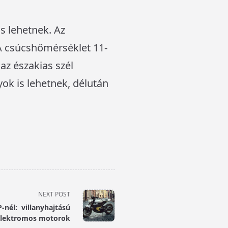
is lehetnek. Az
 A csúcshőmérséklet 11-
 az északias szél
ok is lehetnek, délután
NEXT POST
-nél: villanyhajtású
elektromos motorok