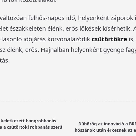
a változóan felhős-napos idő, helyenként záporok 
elet északkeleten élénk, erős lökések kísérhetik.
. Hasonló időjárás körvonalazódik
csütörtökre
is,
sz élénk, erős. Hajnalban helyenként gyenge fagy
tás.
t keletkezett hangrobbanás
Dübörög az innováció a BRP
a a csütörtöki robbanás szerű
hószánok után érkeznek az 