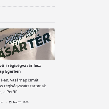
üli régiségvásár lesz
ap Egerben
1-én, vasárnap ismét
s régiségvásárt tartanak
, a Petőfi
...
asz
Máj 26, 2026