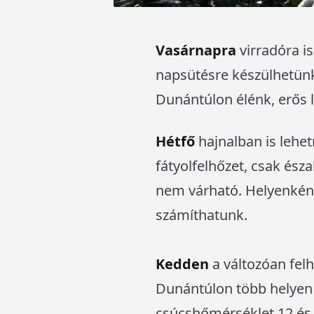
Vasárnapra
virradóra i
napsütésre készülhetünk
Dunántúlon élénk, erős l
Hétfő
hajnalban is lehe
fátyolfelhőzet, csak és
nem várható. Helyenként 
számíthatunk.
Kedden
a változóan felh
Dunántúlon több helyen 
csúcshőmérséklet 12 és 1