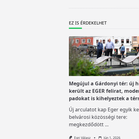
reader-
text">Page</span>
EZ IS ÉRDEKELHET
Megújul a Gárdonyi tér: új h
került az EGER felirat, mode
padokat is kihelyeztek a tér
Új arculatot kap Eger egyik ke
belvárosi közösségi tere:
megkezdődött
...
Egri Válasz
Jún 1, 2026