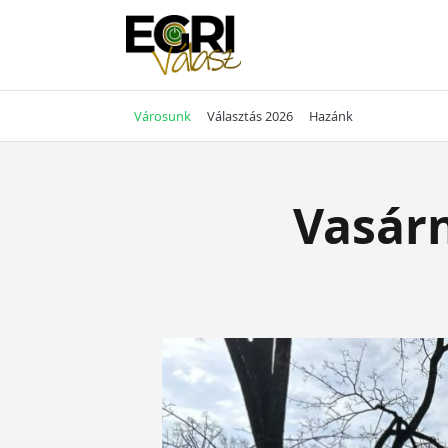
Skip
to
content
Városunk
Választás 2026
Hazánk
Vasárn