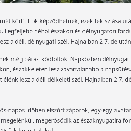
smét ködfoltok képződhetnek, ezek feloszlása utá
. Legfeljebb néhol északon és délnyugaton fordul
esz a déli, délnyugati szél. Hajnalban 2-7, délut
tnek még pára-, ködfoltok. Napközben délnyugat 
zakon, északkeleten lesz zavartalanabb a napsüté
élénk lesz a déli-délkeleti szél. Hajnalban 2-7, d
ős-napos időben elszórt záporok, egy-egy zivatar 
megélénkül, megerősödik az északnyugatira ford
8 fok között alakul.