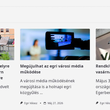
elyre
Megújulhat az egri városi média
Rendkív
rn
működése
vasárn
re
A városi média működésének
Május 3
dvelt
megújítása is a holnapi egri
országo
közgyűlés
...
Egerben
Egri Válasz
Máj 27, 2026
Egri Vál