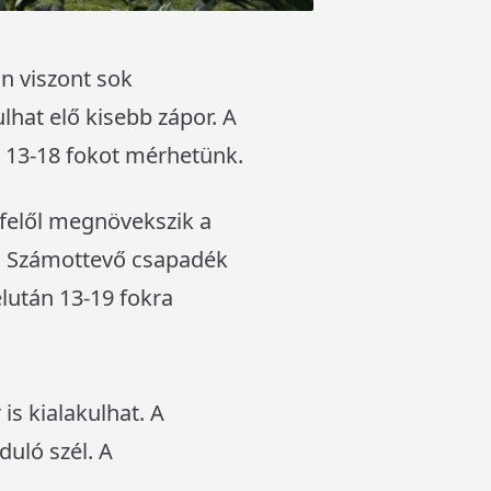
n viszont sok
hat elő kisebb zápor. A
án 13-18 fokot mérhetünk.
felől megnövekszik a
s. Számottevő csapadék
élután 13-19 fokra
is kialakulhat. A
uló szél. A