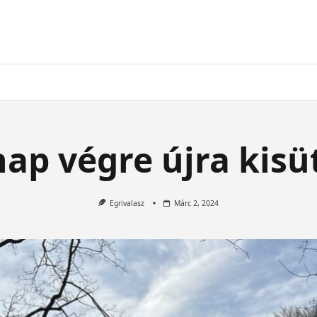
ap végre újra kisü
Egrivalasz
Márc 2, 2024