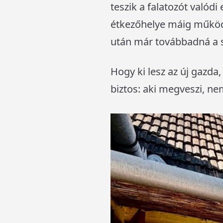
teszik a falatozót valód
étkezőhelye máig működő
után már továbbadná a s
Hogy ki lesz az új gazda
biztos: aki megveszi, ne