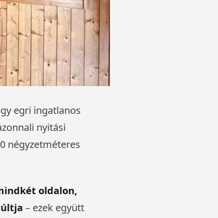
gy egri ingatlanos
zonnali nyitási
 40 négyzetméteres
mindkét oldalon,
últja
– ezek együtt