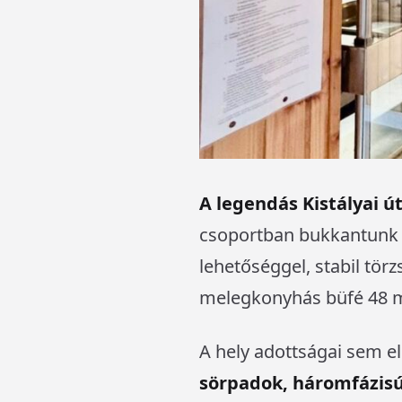
A legendás Kistályai út
csoportban bukkantunk rá
lehetőséggel, stabil tör
melegkonyhás büfé 48 mil
A hely adottságai sem e
sörpadok, háromfázisú 