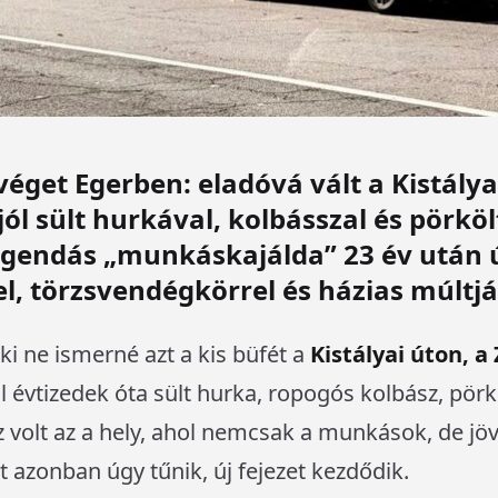
éget Egerben: eladóvá vált a Kistályai
ól sült hurkával, kolbásszal és pörköl
egendás „munkáskajálda” 23 év után ú
el, törzsvendégkörrel és házias múltjá
aki ne ismerné azt a kis büfét a
Kistályai úton, a
ol évtizedek óta sült hurka, ropogós kolbász, pörkö
z volt az a hely, ahol nemcsak a munkások, de jö
 azonban úgy tűnik, új fejezet kezdődik.