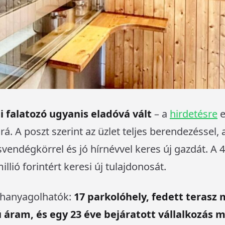
i falatozó ugyanis eladóvá vált
– a
hirdetésre
e
. A poszt szerint az üzlet teljes berendezéssel, a
zsvendégkörrel és jó hírnévvel keres új gazdát. A
lió forintért keresi új tulajdonosát.
lhanyagolhatók:
17 parkolóhely, fedett terasz 
áram, és egy 23 éve bejáratott vállalkozás m