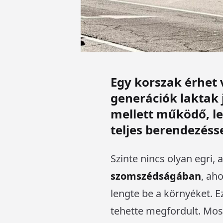
Egy korszak érhet v
generációk laktak j
mellett működő, l
teljes berendezéss
Szinte nincs olyan egri, 
szomszédságában
, ah
lengte be a környéket. E
tehette megfordult. Most