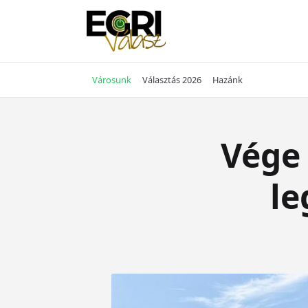
Skip
to
content
Városunk
Választás 2026
Hazánk
Vége 
le