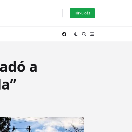
Hírküldés
ladó a
da”