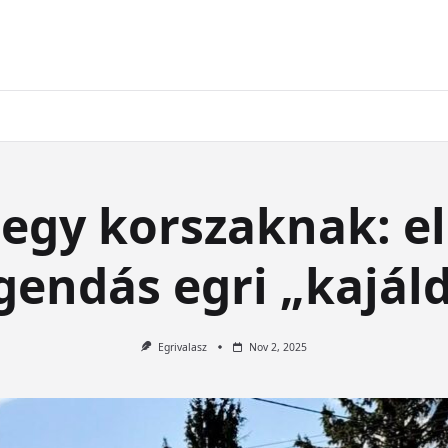
egy korszaknak: e
gendás egri „kajál
Egrivalasz
Nov 2, 2025