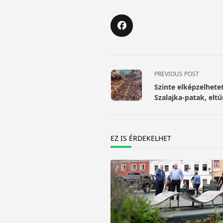
<span
PREVIOUS POST
class="nav-
Szinte elképzelhetet
subtitle
Szalajka-patak, eltű
screen-
reader-
text">Page</span>
EZ IS ÉRDEKELHET