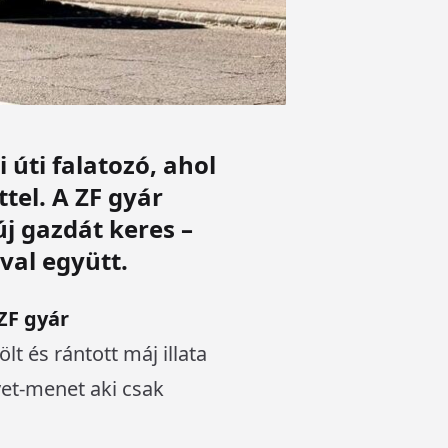
 úti falatozó, ahol
ttel. A ZF gyár
j gazdát keres –
val együtt.
 ZF gyár
lt és rántott máj illata
vet-menet aki csak