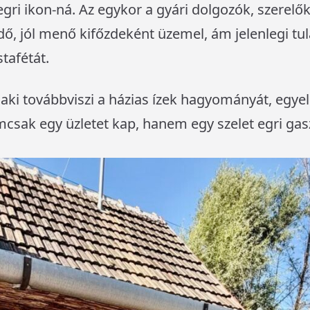
i egri ikon-ná. Az egykor a gyári dolgozók, szerel
, jól menő kifőzdeként üzemel, ám jelenlegi tul
tafétát.
, aki továbbviszi a házias ízek hagyományát, egye
mcsak egy üzletet kap, hanem egy szelet egri gas