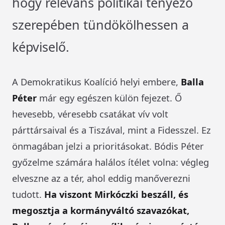
hogy releváns politikai tényező
szerepében tündökölhessen a
képviselő.
A Demokratikus Koalíció helyi embere,
Balla
Péter
már egy egészen külön fejezet. Ő
hevesebb, véresebb csatákat vív volt
párttársaival és a Tiszával, mint a Fidesszel. Ez
önmagában jelzi a prioritásokat. Bódis Péter
győzelme számára halálos ítélet volna: végleg
elveszne az a tér, ahol eddig manőverezni
tudott.
Ha viszont Mirkóczki beszáll, és
megosztja a kormányváltó szavazókat,