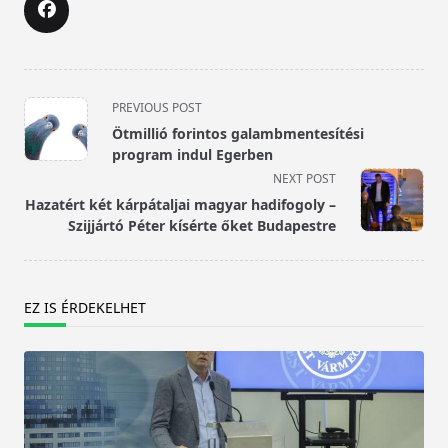
<span
PREVIOUS POST
class="nav-
Ötmillió forintos galambmentesítési
subtitle
program indul Egerben
screen-
NEXT POST
reader-
Hazatért két kárpátaljai magyar hadifogoly –
text">Page</span>
Szijjártó Péter kísérte őket Budapestre
EZ IS ÉRDEKELHET