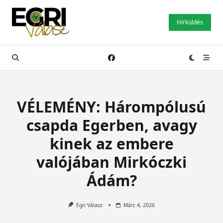
Skip
to
Hírküldés
content
VÉLEMÉNY: Hárompólusú
csapda Egerben, avagy
kinek az embere
valójában Mirkóczki
Ádám?
Egri Válasz
Márc 4, 2026