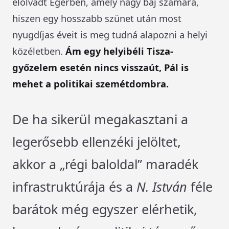
elolvadt Egerben, amely nagy baj számára,
hiszen egy hosszabb szünet után most
nyugdíjas éveit is meg tudná alapozni a helyi
közéletben.
Ám egy helyibéli Tisza-
győzelem esetén nincs visszaút, Pál is
mehet a politikai szemétdombra.
De ha sikerül megakasztani a
legerősebb ellenzéki jelöltet,
akkor a „régi baloldal” maradék
infrastruktúrája és a
N. István
féle
barátok még egyszer elérhetik,