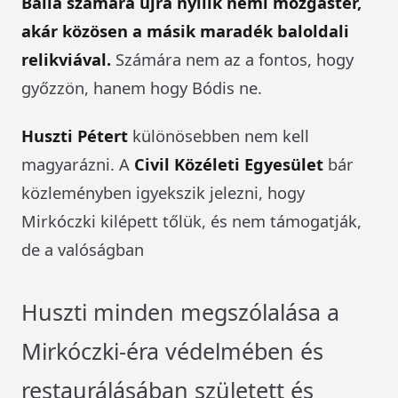
Balla számára újra nyílik némi mozgástér,
akár közösen a másik maradék baloldali
relikviával.
Számára nem az a fontos, hogy
győzzön, hanem hogy Bódis ne.
Huszti Pétert
különösebben nem kell
magyarázni. A
Civil Közéleti Egyesület
bár
közleményben igyekszik jelezni, hogy
Mirkóczki kilépett tőlük, és nem támogatják,
de a valóságban
Huszti minden megszólalása a
Mirkóczki-éra védelmében és
restaurálásában született és