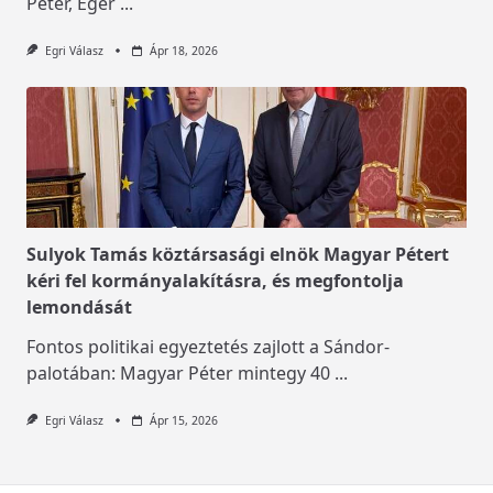
Péter, Eger
...
Egri Válasz
Ápr 18, 2026
Sulyok Tamás köztársasági elnök Magyar Pétert
kéri fel kormányalakításra, és megfontolja
lemondását
Fontos politikai egyeztetés zajlott a Sándor-
palotában: Magyar Péter mintegy 40
...
Egri Válasz
Ápr 15, 2026