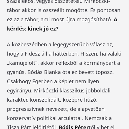
százalékos, vegyes összetételű Mirkóczki-
tábor akkor is összeállt mögötte. És pontosan
ez az a tábor, ami most újra mozgósítható.
A
kérdés: kinek jó ez?
A közbeszédben a legegyszerűbb válasz az,
hogy a Fidesz áll a háttérben. Hiszen, ha valaki
„kamujelölt”, akkor reflexből a kormánypárt a
gyanús. Bódás Bianka óta ez bevett toposz.
Csakhogy Egerben a képlet nem ilyen
egyirányú. Mirkóczki klasszikus jobboldali
karakter, konszolidált, középre húzó,
progresszívnek nevezett, de alapvetően
konzervatív politikai arculattal. Nemcsak a
Tisza Párt jelöltjétől,
Bódis Péter
től vihet el