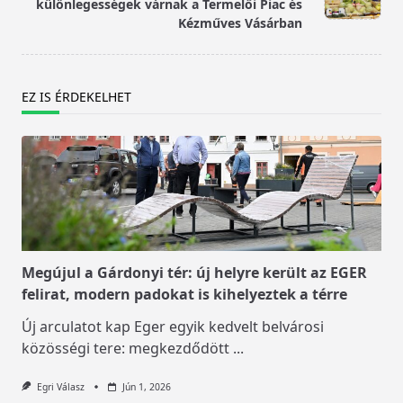
text">Page</span>
különlegességek várnak a Termelői Piac és
Kézműves Vásárban
EZ IS ÉRDEKELHET
Megújul a Gárdonyi tér: új helyre került az EGER
felirat, modern padokat is kihelyeztek a térre
Új arculatot kap Eger egyik kedvelt belvárosi
közösségi tere: megkezdődött
...
Egri Válasz
Jún 1, 2026