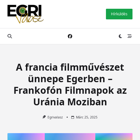
Skip
to
Hírküldés
content
A francia filmművészet
ünnepe Egerben –
Frankofón Filmnapok az
Uránia Moziban
Egrivalasz
Márc 25, 2025