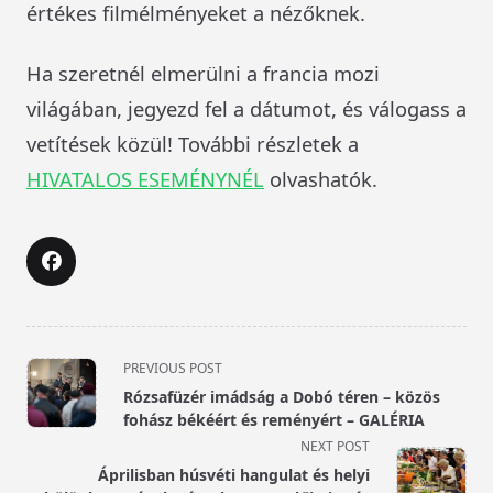
értékes filmélményeket a nézőknek.
Ha szeretnél elmerülni a francia mozi
világában, jegyezd fel a dátumot, és válogass a
vetítések közül! További részletek a
HIVATALOS ESEMÉNYNÉL
olvashatók.
<span
PREVIOUS POST
class="nav-
Rózsafüzér imádság a Dobó téren – közös
subtitle
fohász békéért és reményért – GALÉRIA
screen-
NEXT POST
reader-
Áprilisban húsvéti hangulat és helyi