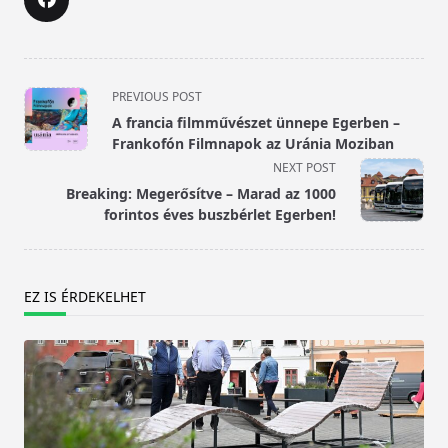
<span
PREVIOUS POST
class="nav-
A francia filmművészet ünnepe Egerben –
subtitle
Frankofón Filmnapok az Uránia Moziban
screen-
NEXT POST
reader-
Breaking: Megerősítve – Marad az 1000
text">Page</span>
forintos éves buszbérlet Egerben!
EZ IS ÉRDEKELHET