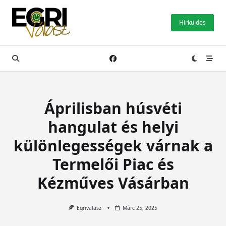
Skip
to
Hírküldés
content
Áprilisban húsvéti
hangulat és helyi
különlegességek várnak a
Termelői Piac és
Kézműves Vásárban
Egrivalasz
Márc 25, 2025