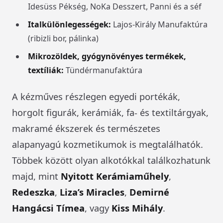
Idesüss Pékség, NoKa Desszert, Panni és a séf
Italkülönlegességek:
Lajos-Király Manufaktúra
(ribizli bor, pálinka)
Mikrozöldek, gyógynövényes termékek,
textíliák:
Tündérmanufaktúra
A kézműves részlegen egyedi portékák,
horgolt figurák, kerámiák, fa- és textiltárgyak,
makramé ékszerek és természetes
alapanyagú kozmetikumok is megtalálhatók.
Többek között olyan alkotókkal találkozhatunk
majd, mint
Nyitott Kerámiaműhely
,
Redeszka
,
Liza’s Miracles
,
Demirné
Hangácsi Tímea
, vagy
Kiss Mihály
.