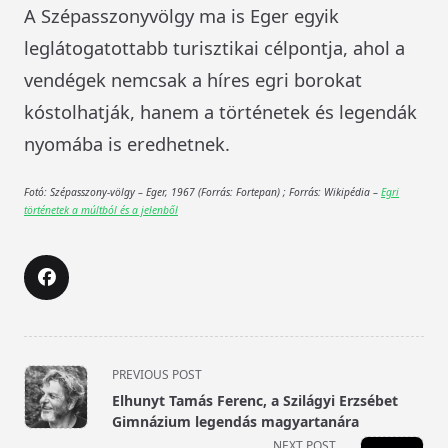
A Szépasszonyvölgy ma is Eger egyik
leglátogatottabb turisztikai célpontja, ahol a
vendégek nemcsak a híres egri borokat
kóstolhatják, hanem a történetek és legendák
nyomába is eredhetnek.
Fotó: Szépasszony-völgy – Eger, 1967 (Forrás: Fortepan) ; Forrás: Wikipédia –
Egri
történetek a múltból és a jelenből
<span
PREVIOUS POST
class="nav-
Elhunyt Tamás Ferenc, a Szilágyi Erzsébet
subtitle
Gimnázium legendás magyartanára
screen-
NEXT POST