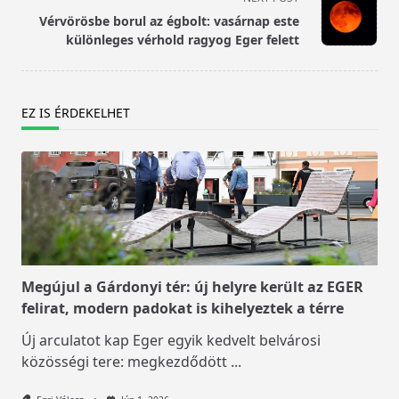
reader-
Vérvörösbe borul az égbolt: vasárnap este
text">Page</span>
különleges vérhold ragyog Eger felett
EZ IS ÉRDEKELHET
Megújul a Gárdonyi tér: új helyre került az EGER
felirat, modern padokat is kihelyeztek a térre
Új arculatot kap Eger egyik kedvelt belvárosi
közösségi tere: megkezdődött
...