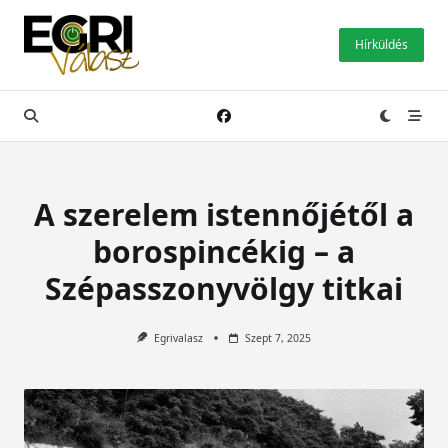
Skip
to
Hírküldés
content
A szerelem istennőjétől a
borospincékig – a
Szépasszonyvölgy titkai
Egrivalasz
Szept 7, 2025