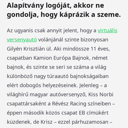
Alapítvány logóját, akkor ne
gondolja, hogy káprázik a szeme.
Az ugyanis csak annyit jelent, hogy a
virtuális
versenyautó
volánjánál szinte bizonyosan
Gilyén Krisztián ül. Aki mindössze 11 éves,
csapatban Kamion Európa Bajnok, német
bajnok, és szinte se seri se száma a világ
különböző nagy túraautó bajnokságaiban
elért dobogós helyezéseinek. Jelenleg – a
világhírű magyar autóversenyző, Kiss Norbi
csapattársaként a Révész Racing színeiben –
éppen második közös csapat EB címükért
küzdenek, de Krisz – ezzel párhuzamosan –