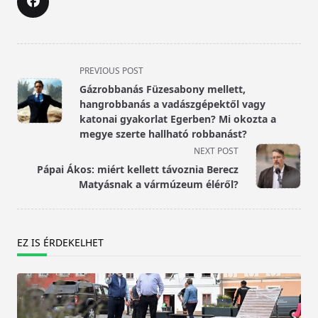
<span
PREVIOUS POST
class="nav-
Gázrobbanás Füzesabony mellett,
subtitle
hangrobbanás a vadászgépektől vagy
screen-
katonai gyakorlat Egerben? Mi okozta a
megye szerte hallható robbanást?
reader-
NEXT POST
text">Page</span>
Pápai Ákos: miért kellett távoznia Berecz
Matyásnak a vármúzeum éléről?
EZ IS ÉRDEKELHET