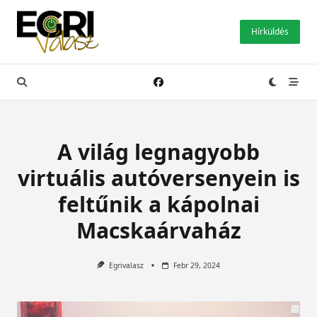
Skip
to
Hírküldés
content
A világ legnagyobb
virtuális autóversenyein is
feltűnik a kápolnai
Macskaárvaház
Egrivalasz
Febr 29, 2024