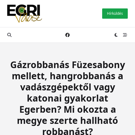
Skip
to
Hírküldés
content
Gázrobbanás Füzesabony
mellett, hangrobbanás a
vadászgépektől vagy
katonai gyakorlat
Egerben? Mi okozta a
megye szerte hallható
robbanást?