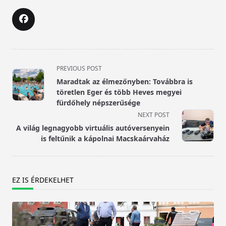
<span
PREVIOUS POST
class="nav-
Maradtak az élmezőnyben: Továbbra is
subtitle
töretlen Eger és több Heves megyei
screen-
fürdőhely népszerűsége
reader-
NEXT POST
text">Page</span>
A világ legnagyobb virtuális autóversenyein
is feltűnik a kápolnai Macskaárvaház
EZ IS ÉRDEKELHET