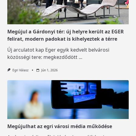
Megújul a Gárdonyi tér: új helyre került az EGER
felirat, modern padokat is kihelyeztek a térre
Új arculatot kap Eger egyik kedvelt belvárosi
közösségi tere: megkezdődött
...
Egri Válasz
Jún 1, 2026
Megújulhat az egri városi média működése