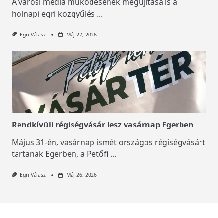
A városi média működésének megújítása is a
holnapi egri közgyűlés
...
Egri Válasz
Máj 27, 2026
Rendkívüli régiségvásár lesz vasárnap Egerben
Május 31-én, vasárnap ismét országos régiségvásárt
tartanak Egerben, a Petőfi
...
Egri Válasz
Máj 26, 2026