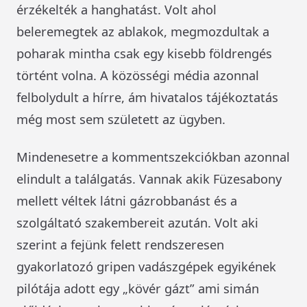
érzékelték a hanghatást. Volt ahol
beleremegtek az ablakok, megmozdultak a
poharak mintha csak egy kisebb földrengés
történt volna. A közösségi média azonnal
felbolydult a hírre, ám hivatalos tájékoztatás
még most sem született az ügyben.
Mindenesetre a kommentszekciókban azonnal
elindult a találgatás. Vannak akik Füzesabony
mellett véltek látni gázrobbanást és a
szolgáltató szakembereit azután. Volt aki
szerint a fejünk felett rendszeresen
gyakorlatozó gripen vadászgépek egyikének
pilótája adott egy „kövér gázt” ami simán