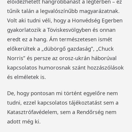
előidézhetett hangrobbanást a légtérben – ez
tűnik talán a legvalószínűbb magyarázatnak.
Volt aki tudni véli, hogy a Honvédség Egerben
gyakorlatozik a Töviskesvölgyben és onnan
eredt ez a hang. Ám természetesen ismét
előkerültek a „dübörgő gazdaság”, „Chuck
Norris” és persze az orosz-ukrán háborúval
kapcsolatos humorosnak szánt hozzászólások
és elméletek is.
De, hogy pontosan mi történt egyelőre nem
tudni, ezzel kapcsolatos tájékoztatást sem a
Katasztrófavédelem, sem a Rendőrség nem
adott még ki.