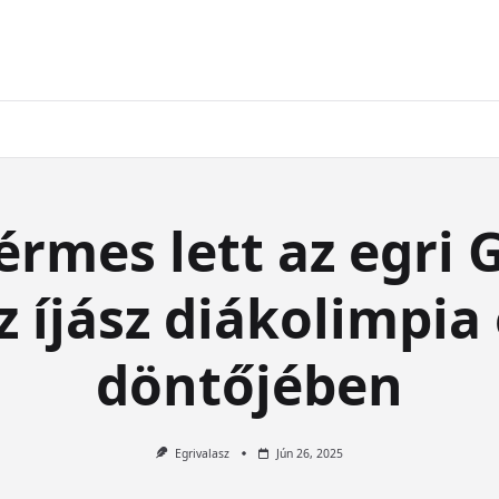
rmes lett az egri
z íjász diákolimpia
döntőjében
Egrivalasz
Jún 26, 2025