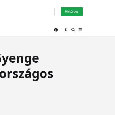
Hírküldés
 Gyenge
 országos