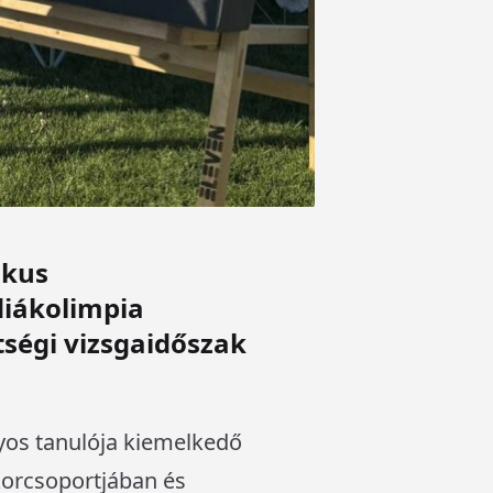
ikus
diákolimpia
ségi vizsgaidőszak
lyos tanulója kiemelkedő
korcsoportjában és