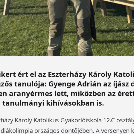
kert ért el az Eszterházy Károly Katol
zős tanulója: Gyenge Adrián az íjász 
n aranyérmes lett, miközben az érett
a tanulmányi kihívásokban is.
házy Károly Katolikus Gyakorlóiskola 12.C osztá
z diákolimpia országos döntőjében. A versenyen 