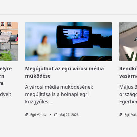
elyre
Megújulhat az egri városi média
Rendkív
rn
működése
vasárn
re
A városi média működésének
Május 3
dvelt
megújítása is a holnapi egri
országo
közgyűlés
...
Egerben
Egri Válasz
Máj 27, 2026
Egri Vál