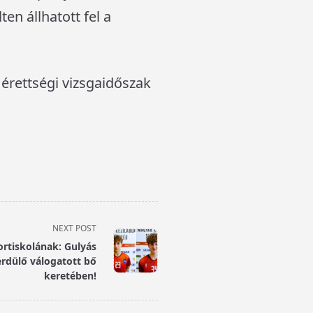
n állhatott fel a
 érettségi vizsgaidőszak
NEXT POST
portiskolának: Gulyás
erdülő válogatott bő
keretében!