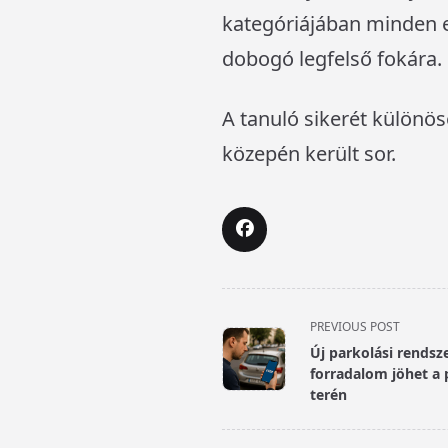
kategóriájában minden e
dobogó legfelső fokára.
A tanuló sikerét különös
közepén került sor.
<span
PREVIOUS POST
class="nav-
Új parkolási rendsze
subtitle
forradalom jöhet a 
screen-
terén
reader-
text">Page</span>