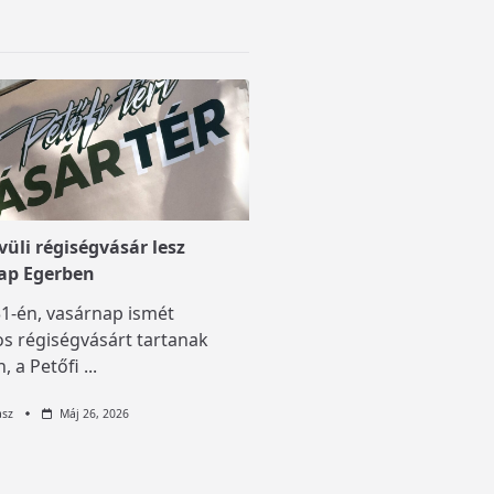
üli régiségvásár lesz
ap Egerben
1-én, vasárnap ismét
s régiségvásárt tartanak
, a Petőfi
...
asz
Máj 26, 2026