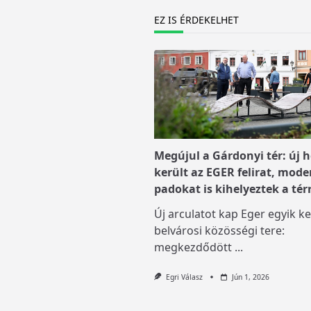
EZ IS ÉRDEKELHET
Megújul a Gárdonyi tér: új h
került az EGER felirat, mode
padokat is kihelyeztek a tér
Új arculatot kap Eger egyik ke
belvárosi közösségi tere:
megkezdődött
...
Egri Válasz
Jún 1, 2026