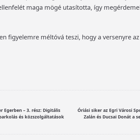
llenfelét maga mögé utasította, így megérdemelte
en figyelemre méltóvá teszi, hogy a versenyre az
r Egerben – 3. rész: Digitális
Óriási siker az Egri Városi S
parkolás és közszolgáltatások
Zalán és Ducsai Donát a s