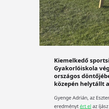
Kiemelkedő sportsi
Gyakorlóiskola vég
országos döntőjébe
közepén helytállt 
Gyenge Adrián, az Eszter
eredményt
ért el
az íjás