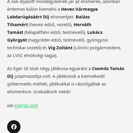
A sok díjazott mindegyikének jár az elismerés, azonban
érdemes külön kiemelni a
Heves Vármegye
Labdarúgásáért Díj
elismertjeit.
Balázs
Tihamért
(hevesi edző, vezető),
Horváth
Tamást
(bélapátfalvi edző, testnevelő),
Lukács
Györgyöt
(nagyrédei edző, testnevelő, gyöngyösi
technikai vezető) és
Víg Zoltánt
(Lőrinci polgármestere,
az LVSC elnökségi tagja).
Az Eger SE klub négy játékosa egyaránt a
Csomós Tamás
Díj
jutalmazottja volt. A játékosok a kiemelkedő
góltermelés mellett, játékukkal is rászolgáltak az
elismerésre. Gratulálunk nekik!
via
egerse.com