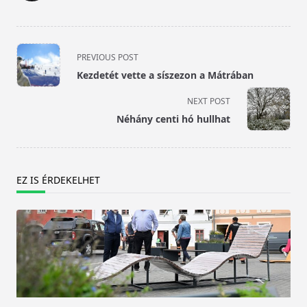
<span
PREVIOUS POST
class="nav-
Kezdetét vette a síszezon a Mátrában
subtitle
screen-
NEXT POST
reader-
Néhány centi hó hullhat
text">Page</span>
EZ IS ÉRDEKELHET