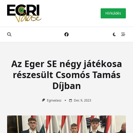
Skip
to
Hírküldés
content
Az Eger SE négy játékosa
részesült Csomós Tamás
Díjban
Egrivalasz
Dec 9, 2023