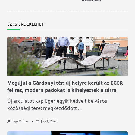
EZ IS ÉRDEKELHET
Megújul a Gárdonyi tér: új helyre került az EGER
felirat, modern padokat is kihelyeztek a térre
Új arculatot kap Eger egyik kedvelt belvárosi
közösségi tere: megkezdődött
...
Egri Válasz
Jún 1, 2026