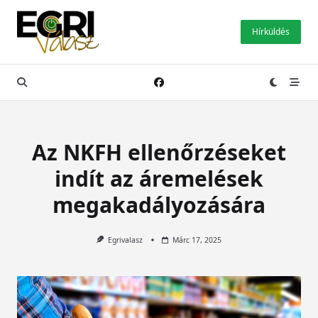
Skip
to
Hírküldés
content
Az NKFH ellenőrzéseket
indít az áremelések
megakadályozására
Egrivalasz
Márc 17, 2025