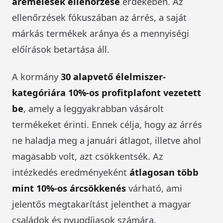
áremelések ellenőrzése
érdekében. Az
ellenőrzések fókuszában az árrés, a saját
márkás termékek aránya és a mennyiségi
előírások betartása áll.
A kormány
30 alapvető élelmiszer-
kategóriára 10%-os profitplafont vezetett
be
, amely a leggyakrabban vásárolt
termékeket érinti. Ennek célja, hogy az árrés
ne haladja meg a januári átlagot, illetve ahol
magasabb volt, azt csökkentsék. Az
intézkedés eredményeként
átlagosan több
mint 10%-os árcsökkenés
várható, ami
jelentős megtakarítást jelenthet a magyar
családok és nyugdíjasok számára.