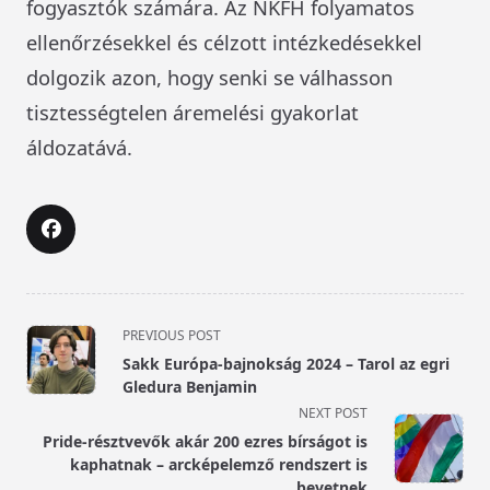
fogyasztók számára. Az NKFH folyamatos
ellenőrzésekkel és célzott intézkedésekkel
dolgozik azon, hogy senki se válhasson
tisztességtelen áremelési gyakorlat
áldozatává.
<span
PREVIOUS POST
class="nav-
Sakk Európa-bajnokság 2024 – Tarol az egri
subtitle
Gledura Benjamin
screen-
NEXT POST
reader-
Pride-résztvevők akár 200 ezres bírságot is
text">Page</span>
kaphatnak – arcképelemző rendszert is
bevetnek