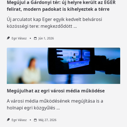
Megújul a Gárdonyi tér: új helyre került az EGER
felirat, modern padokat is kihelyeztek a térre
Új arculatot kap Eger egyik kedvelt belvárosi
közösségi tere: megkezdődött
...
Egri Válasz
Jún 1, 2026
Megújulhat az egri városi média működése
A városi média működésének megújítása is a
holnapi egri közgyűlés
...
Egri Válasz
Máj 27, 2026