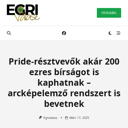
Skip
to
Hírküldés
content
Pride-résztvevők akár 200
ezres bírságot is
kaphatnak –
arcképelemző rendszert is
bevetnek
Egrivalasz
Márc 17, 2025