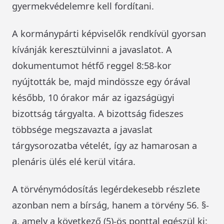
gyermekvédelemre kell fordítani.
A kormánypárti képviselők rendkívül gyorsan
kívánják keresztülvinni a javaslatot. A
dokumentumot hétfő reggel 8:58-kor
nyújtották be, majd mindössze egy órával
később, 10 órakor már az igazságügyi
bizottság tárgyalta. A bizottság fideszes
többsége megszavazta a javaslat
tárgysorozatba vételét, így az hamarosan a
plenáris ülés elé kerül vitára.
A törvénymódosítás legérdekesebb részlete
azonban nem a bírság, hanem a törvény 56. §-
a, amely a következő (5)-ös ponttal egészül ki: