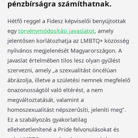
pénzbírságra számíthatnak.
Hétfő reggel a Fidesz képviselői benyújtottak
egy
törvénymódosítási javaslatot
, amely
jelentősen korlátozhatja az LMBTQ+ közösség
nyilvános megjelenését Magyarországon. A
javaslat értelmében tilos lesz olyan gyűlést
szervezni, amely „a szexualitást öncélúan
ábrázolja, illetve a születési nemnek megfelelő
önazonosságtól való eltérést, a nem
megváltoztatását, valamint a
homoszexualitást népszerűsíti, jeleníti meg”.
Ez a szabályozás gyakorlatilag
ellehetetlenítené a Pride felvonulásokat és