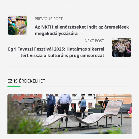
<span
PREVIOUS POST
class="nav-
Az NKFH ellenőrzéseket indít az áremelések
subtitle
megakadályozására
screen-
NEXT POST
reader-
Egri Tavaszi Fesztivál 2025: Hatalmas sikerrel
text">Page</span>
tért vissza a kulturális programsorozat
EZ IS ÉRDEKELHET