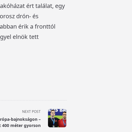
kóházat ért találat, egy
orosz drón- és
bban érik a fronttól
gyel elnök tett
NEXT POST
urópa-bajnokságon –
t 400 méter gyorson