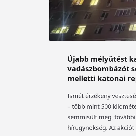
Újabb mélyütést ka
vadászbombázót se
melletti katonai r
Ismét érzékeny vesztesé
– több mint 500 kilométe
semmisült meg, további 
hírügynökség. Az akciót