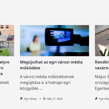
elyre
Megújulhat az egri városi média
Rendkív
rn
működése
vasárn
re
A városi média működésének
Május 3
dvelt
megújítása is a holnapi egri
országo
közgyűlés
...
Egerben
Egri Válasz
Máj 27, 2026
Egri Vál