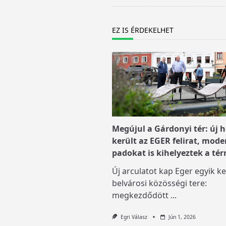
screen-
reader-
text">Page</span>
EZ IS ÉRDEKELHET
Megújul a Gárdonyi tér: új h
került az EGER felirat, mode
padokat is kihelyeztek a tér
Új arculatot kap Eger egyik ke
belvárosi közösségi tere:
megkezdődött
...
Egri Válasz
Jún 1, 2026