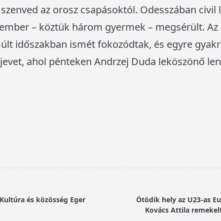
zenved az orosz csapásoktól. Odesszában civil la
ember – köztük három gyermek – megsérült. Az 
lt időszakban ismét fokozódtak, és egyre gyakra
 Kijevet, ahol pénteken Andrzej Duda leköszönő len
– Kultúra és közösség Eger
Ötödik hely az U23-as E
Kovács Attila remekel