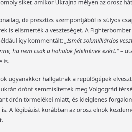
omoly siker, amikor Ukrajna mélyen az orosz hát
ailag, de presztízs szempontjából is súlyos cs
rek is elismerték a veszteséget. A Fighterbomber
például így kommentált:
„Ismét sokmilliárdos ves
lenne, ha nem csak a hoholok felelnének ezért.”
– uta
 is.
ások ugyanakkor hallgatnak a repülőgépek elvesz
3 ukrán drónt semmisítettek meg Volgográd térs
hant drón törmelékei miatt, és ideiglenes forgalo
 is. A légibázist korábban az orosz elnök kezde
t.