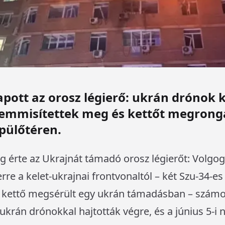
pott az orosz légierő: ukrán drónok k
mmisítettek meg és kettőt megrongá
epülőtéren.
g érte az Ukrajnát támadó orosz légierőt: Volgo
rre a kelet-ukrajnai frontvonaltól – két Szu-34
kettő megsérült egy ukrán támadásban – számol
 ukrán drónokkal hajtották végre, és a június 5-