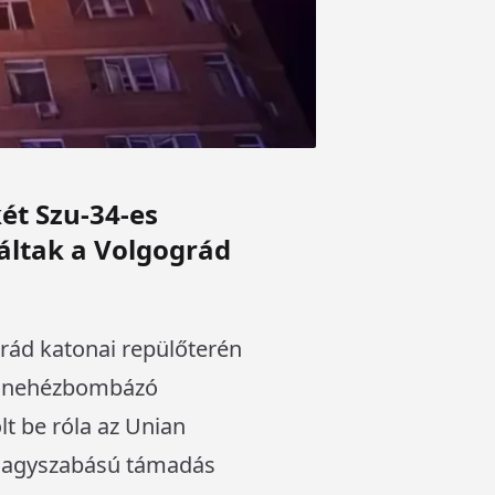
ét Szu-34-es
ltak a Volgográd
grád katonai repülőterén
-es nehézbombázó
t be róla az Unian
i nagyszabású támadás