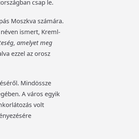
országban csap le.
apás Moszkva számára.
 néven ismert, Kreml-
zteség, amelyet meg
lva ezzel az orosz
téséről. Mindössze
égében. A város egyik
mkorlátozás volt
ményezésére