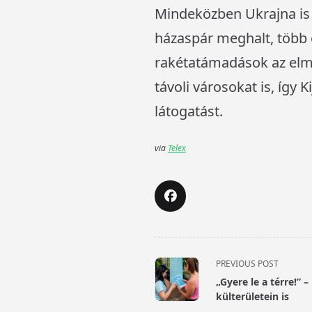
Mindeközben Ukrajna is s
házaspár meghalt, több 
rakétatámadások az elmú
távoli városokat is, így
látogatást.
via
Telex
<span
PREVIOUS POST
class="nav-
„Gyere le a térre!” 
subtitle
külterületein is