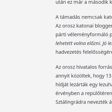
után ez már a második k
A támadás nemcsak katon
Az orosz katonai blogge
párti véleményformáló 
lehetett volna előzni. Jó 
hadvezetés felelősségére
Az orosz hivatalos forr
annyit közöltek, hogy 1
hídját lezárták egy lezu
érvényben a repülőtéren
Sztálingrádra nevezték á