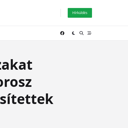
Hírküldés
zakat
orosz
ítettek