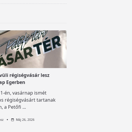
üli régiségvásár lesz
ap Egerben
1-én, vasárnap ismét
s régiségvásárt tartanak
, a Petőfi
...
asz
Máj 26, 2026