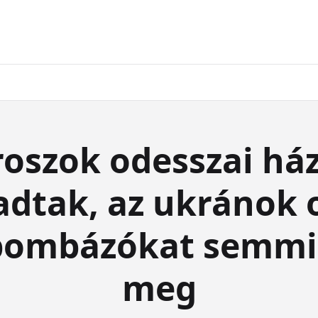
roszok odesszai há
dtak, az ukránok 
bombázókat semmis
meg