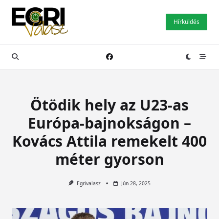
Skip
to
Hírküldés
content
Ötödik hely az U23-as
Európa-bajnokságon –
Kovács Attila remekelt 400
méter gyorson
Egrivalasz
Jún 28, 2025