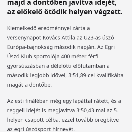
majd a döntőben javítva idejét,
az előkelő ötödik helyen végzett.
Kiemelkedő eredménnyel zárta a
versenynapot Kovács Attila az U23-as úszó
Európa-bajnokság második napján. Az Egri
Úszó Klub sportolója 400 méter férfi
gyorsúszásban a délelőtti előfutamban a
második legjobb idővel, 3:51,89-cel kvalifikálta
magát a döntőbe.
Az esti fináléban még egy lapáttal rátett, és a
reggeli idejét is megjavítva 3:50,43-mal az 5.
helyen csapott célba, ezzel tovább öregbítve
az egri úszósport hírnevét.