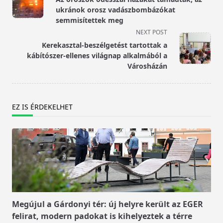
subtitle
ukránok orosz vadászbombázókat
screen-
semmisítettek meg
reader-
NEXT POST
text">Page</span>
Kerekasztal-beszélgetést tartottak a
kábítószer-ellenes világnap alkalmából a
Városházán
EZ IS ÉRDEKELHET
Megújul a Gárdonyi tér: új helyre került az EGER
felirat, modern padokat is kihelyeztek a térre