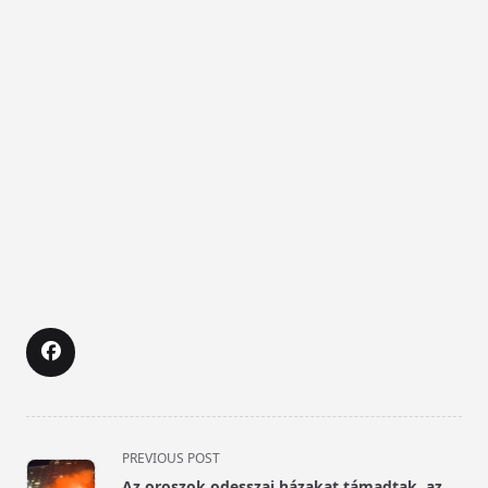
<span
PREVIOUS POST
class="nav-
Az oroszok odesszai házakat támadtak, az