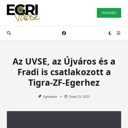
Skip
to
Hírküldés
content
Az UVSE, az Újváros és a
Fradi is csatlakozott a
Tigra-ZF-Egerhez
Egrivalasz
Szept 25, 2023