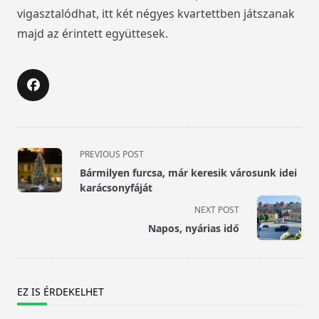
vigasztalódhat, itt két négyes kvartettben játszanak
majd az érintett együttesek.
<span
PREVIOUS POST
class="nav-
Bármilyen furcsa, már keresik városunk idei
subtitle
karácsonyfáját
screen-
NEXT POST
reader-
Napos, nyárias idő
text">Page</span>
EZ IS ÉRDEKELHET