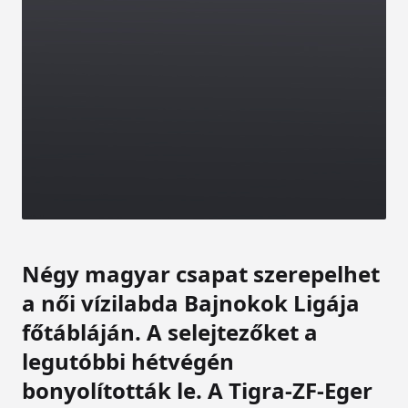
Négy magyar csapat szerepelhet
a női vízilabda Bajnokok Ligája
főtábláján. A selejtezőket a
legutóbbi hétvégén
bonyolították le. A Tigra-ZF-Eger