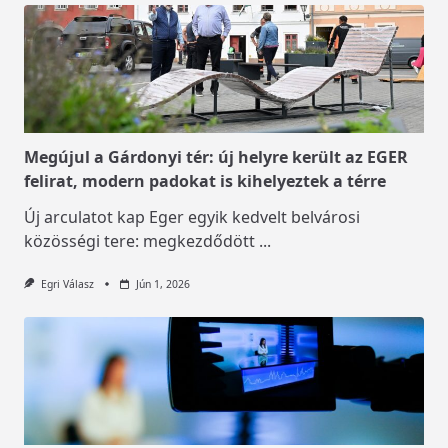
Megújul a Gárdonyi tér: új helyre került az EGER
felirat, modern padokat is kihelyeztek a térre
Új arculatot kap Eger egyik kedvelt belvárosi
közösségi tere: megkezdődött
...
Egri Válasz
Jún 1, 2026