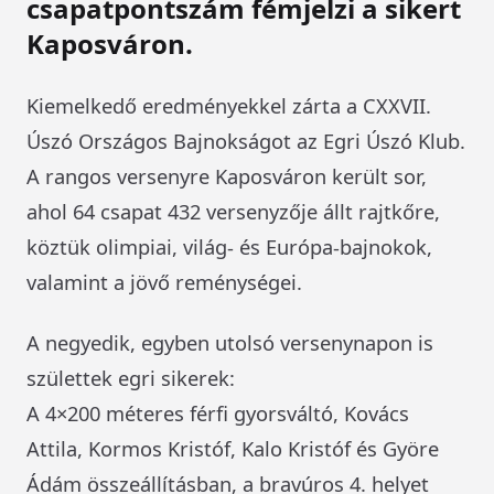
csapatpontszám fémjelzi a sikert
Kaposváron.
Kiemelkedő eredményekkel zárta a CXXVII.
Úszó Országos Bajnokságot az Egri Úszó Klub.
A rangos versenyre Kaposváron került sor,
ahol 64 csapat 432 versenyzője állt rajtkőre,
köztük olimpiai, világ- és Európa-bajnokok,
valamint a jövő reménységei.
A negyedik, egyben utolsó versenynapon is
születtek egri sikerek:
A 4×200 méteres férfi gyorsváltó, Kovács
Attila, Kormos Kristóf, Kalo Kristóf és Györe
Ádám összeállításban, a bravúros 4. helyet