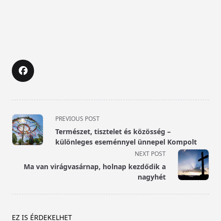
<span
PREVIOUS POST
class="nav-
Természet, tisztelet és közösség –
subtitle
különleges eseménnyel ünnepel Kompolt
screen-
NEXT POST
reader-
Ma van virágvasárnap, holnap kezdődik a
text">Page</span>
nagyhét
EZ IS ÉRDEKELHET