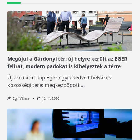
Megújul a Gárdonyi tér: új helyre került az EGER
felirat, modern padokat is kihelyeztek a térre
Új arculatot kap Eger egyik kedvelt belvárosi
közösségi tere: megkezdődött
...
Egri Válasz
Jún 1, 2026