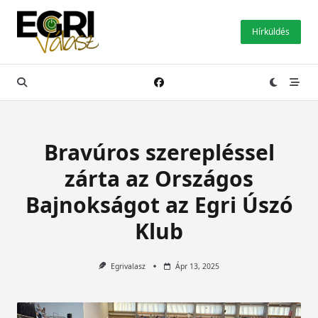
Skip
to
Hírküldés
content
Bravúros szerepléssel
zárta az Országos
Bajnokságot az Egri Úszó
Klub
Egrivalasz
Ápr 13, 2025