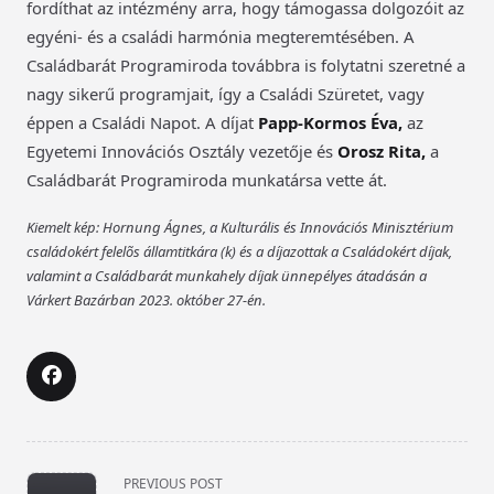
fordíthat az intézmény arra, hogy támogassa dolgozóit az
egyéni- és a családi harmónia megteremtésében. A
Családbarát Programiroda továbbra is folytatni szeretné a
nagy sikerű programjait, így a Családi Szüretet, vagy
éppen a Családi Napot. A díjat
Papp-Kormos Éva,
az
Egyetemi Innovációs Osztály vezetője
és
Orosz Rita,
a
Családbarát Programiroda munkatársa vette át.
Kiemelt kép: Hornung Ágnes, a Kulturális és Innovációs Minisztérium
családokért felelõs államtitkára (k) és a díjazottak a Családokért díjak,
valamint a Családbarát munkahely díjak ünnepélyes átadásán a
Várkert Bazárban 2023. október 27-én.
<span
PREVIOUS POST