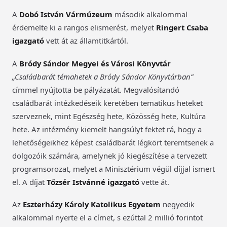
A
Dobó István Vármúzeum
második alkalommal
érdemelte ki a rangos elismerést, melyet
Ringert Csaba
igazgató
vett át az államtitkártól.
A
Bródy Sándor Megyei és Városi Könyvtár
„Családbarát témahetek a Bródy Sándor Könyvtárban”
címmel nyújtotta be pályázatát. Megvalósítandó
családbarát intézkedéseik keretében tematikus heteket
szerveznek, mint Egészség hete, Közösség hete, Kultúra
hete. Az intézmény kiemelt hangsúlyt fektet rá, hogy a
lehetőségeikhez képest családbarát légkört teremtsenek a
dolgozóik számára, amelynek jó kiegészítése a tervezett
programsorozat, melyet a Minisztérium végül díjjal ismert
el. A díjat
Tőzsér Istvánné igazgató
vette át.
Az
Eszterházy Károly Katolikus Egyetem
negyedik
alkalommal nyerte el a címet, s ezúttal 2 millió forintot