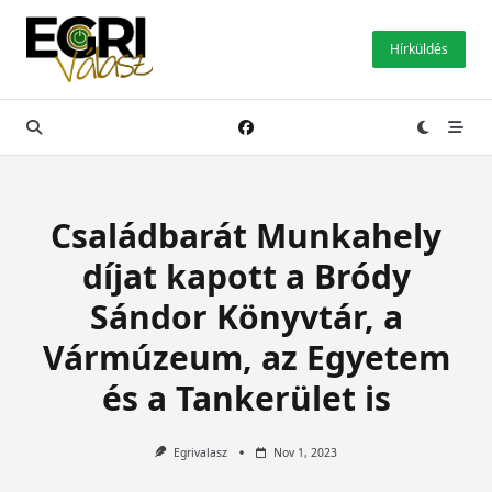
Skip
to
Hírküldés
content
Családbarát Munkahely
díjat kapott a Bródy
Sándor Könyvtár, a
Vármúzeum, az Egyetem
és a Tankerület is
Egrivalasz
Nov 1, 2023