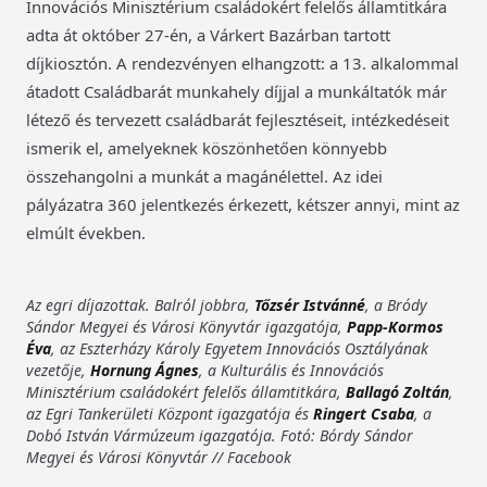
Innovációs Minisztérium családokért felelős államtitkára
adta át október 27-én, a Várkert Bazárban tartott
díjkiosztón. A rendezvényen elhangzott: a 13. alkalommal
átadott Családbarát munkahely díjjal a munkáltatók már
létező és tervezett családbarát fejlesztéseit, intézkedéseit
ismerik el, amelyeknek köszönhetően könnyebb
összehangolni a munkát a magánélettel. Az idei
pályázatra 360 jelentkezés érkezett, kétszer annyi, mint az
elmúlt években.
Az egri díjazottak. Balról jobbra,
Tőzsér Istvánné
, a Bródy
Sándor Megyei és Városi Könyvtár igazgatója,
Papp-Kormos
Éva
, az Eszterházy Károly Egyetem Innovációs Osztályának
vezetője,
Hornung Ágnes
, a Kulturális és Innovációs
Minisztérium családokért felelős államtitkára,
Ballagó Zoltán
,
az Egri Tankerületi Központ igazgatója és
Ringert Csaba
, a
Dobó István Vármúzeum igazgatója. Fotó: Bórdy Sándor
Megyei és Városi Könyvtár // Facebook