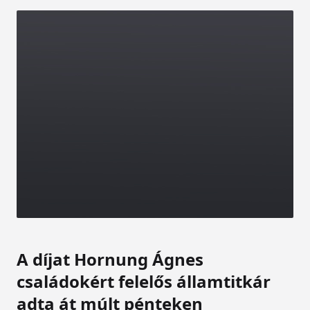
A díjat Hornung Ágnes
családokért felelős államtitkár
adta át múlt pénteken