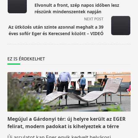
class="nav-
Elvonult a front, szép napos időben lesz
subtitle
részünk mindenszentek napján
screen-
NEXT POST
reader-
Az ütközés után szinte azonnal meghalt a 39
text">Page</span>
éves sofőr Eger és Kerecsend között – VIDEÓ
EZ IS ÉRDEKELHET
Megújul a Gárdonyi tér: új helyre került az EGER
felirat, modern padokat is kihelyeztek a térre
Új arculatot kap Eger egyik kedvelt belvárosi