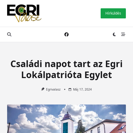
Skip
to
Hírküldés
content
Családi napot tart az Egri
Lokálpatrióta Egylet
Egrivalasz
Máj 17, 2024