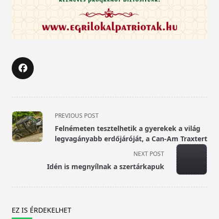
<span
PREVIOUS POST
class="nav-
Felnémeten tesztelhetik a gyerekek a világ
subtitle
legvagányabb erdőjáróját, a Can-Am Traxtert
screen-
NEXT POST
reader-
Idén is megnyílnak a szertárkapuk
text">Page</span>
EZ IS ÉRDEKELHET