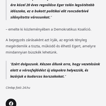
éra közel 20 éves regnálása Eger talán legsötétebb
időszaka, ez a bukott politikai elit roncsderbivé
silányította városunkat.
– emelte ki közleményében a Demokratikus Koalíció.
A bejegyzés zárásaként azt írják, az egriek tényleg
megérdemlik a tiszta, működő és élhető Egert, amelyre
mindannyian büszkék lehetünk.
Ezért dolgozunk. Készen állunk arra, hogy vezetésünk
alatt a városfejlődést új alapokra helyezzük, és
lezárjuk a kudarcos korszakokat.
Címlap fotó: 24.hu