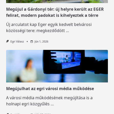
Megújul a Gárdonyi tér: új helyre került az EGER
felirat, modern padokat is kihelyeztek a térre
Új arculatot kap Eger egyik kedvelt belvárosi
közösségi tere: megkezdődött
...
Egri Válasz
Jún 1, 2026
Megújulhat az egri városi média működése
A városi média működésének megújítása is a
holnapi egri közgyűlés
...