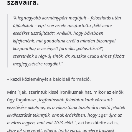
szavaira.
A legnagyobb kormánypárt megújult – feloszlatás után
újjáalakult – egri szervezete megtartotta „kétévente
esedékes tisztújítását”. Anélkül, hogy bővebben
kifejtenénk, mit gondolunk erről a minden bizonnyal
központilag levezényelt formális „választásról”,
szeretnénk a régi-új elnök, dr. Ruszkai Csaba ehhez fűzött
megjegyzéseire reagálni.
– kezdi közleményét a baloldali formáció.
Mint írják, szerintük kissé ironikusnak hat, mikor az elnök
úgy fogalmaz:
„legfontosabb feladatunknak városunk
vezetésére alkalmas, és a választóink bizalmára méltó jelöltek
kiválasztását tekintjük, annak érdekében, hogy Eger újra az
a város legyen, ami volt 2019 előtt.”
, aki hozzátette azt is,
„Egy jól szervezett, élhető, tiszta város, amelyre büszkék