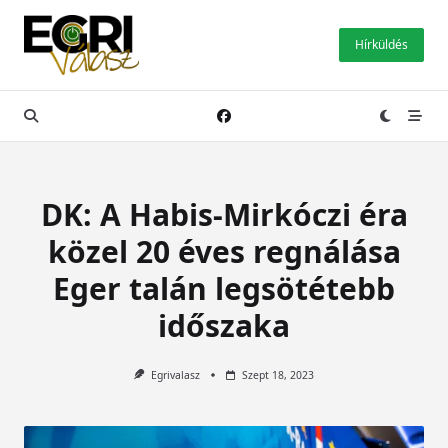
Skip
to
Hírküldés
content
DK: A Habis-Mirkóczi éra
közel 20 éves regnálása
Eger talán legsötétebb
időszaka
Egrivalasz
Szept 18, 2023