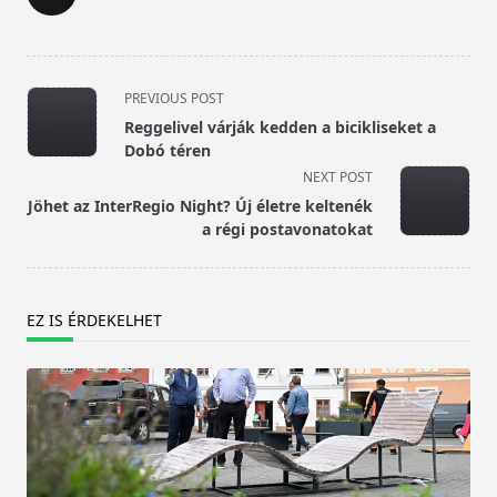
<span
PREVIOUS POST
class="nav-
Reggelivel várják kedden a bicikliseket a
subtitle
Dobó téren
screen-
NEXT POST
reader-
Jöhet az InterRegio Night? Új életre keltenék
text">Page</span>
a régi postavonatokat
EZ IS ÉRDEKELHET