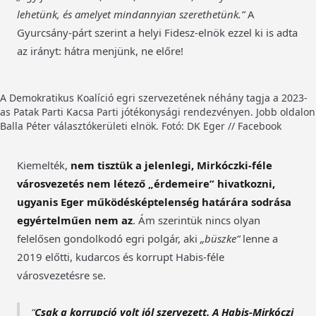
lehetünk, és amelyet mindannyian szerethetünk.”
A
Gyurcsány-párt szerint a helyi Fidesz-elnök ezzel ki is adta
az irányt: hátra menjünk, ne előre!
A Demokratikus Koalíció egri szervezetének néhány tagja a 2023-
as Patak Parti Kacsa Parti jótékonysági rendezvényen. Jobb oldalon
Balla Péter választókerületi elnök. Fotó: DK Eger // Facebook
Kiemelték,
nem tisztük a jelenlegi, Mirkóczki-féle
városvezetés nem létező „érdemeire” hivatkozni,
ugyanis Eger működésképtelenség határára sodrása
egyértelműen nem az
. Ám szerintük nincs olyan
felelősen gondolkodó egri polgár, aki
„büszke”
lenne a
2019 előtti, kudarcos és korrupt Habis-féle
városvezetésre se.
Csak a korrupció volt jól szervezett. A Habis-Mirkóczi