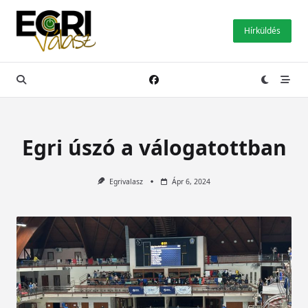
Skip
to
Hírküldés
content
Egri úszó a válogatottban
Egrivalasz
Ápr 6, 2024