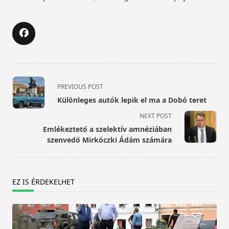
<span
PREVIOUS POST
class="nav-
Különleges autók lepik el ma a Dobó teret
subtitle
NEXT POST
screen-
Emlékeztető a szelektív amnéziában
reader-
szenvedő Mirkóczki Ádám számára
text">Page</span>
EZ IS ÉRDEKELHET