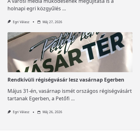
A városi média működésének megújítása is a
holnapi egri közgyűlés
...
Egri Válasz
Máj 27, 2026
Rendkívüli régiségvásár lesz vasárnap Egerben
Május 31-én, vasárnap ismét országos régiségvásárt
tartanak Egerben, a Petőfi
...
Egri Válasz
Máj 26, 2026