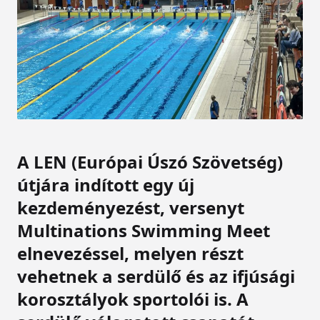
A LEN (Európai Úszó Szövetség)
útjára indított egy új
kezdeményezést, versenyt
Multinations Swimming Meet
elnevezéssel, melyen részt
vehetnek a serdülő és az ifjúsági
korosztályok sportolói is. A