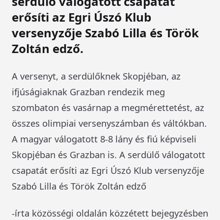
serdülő válogatott csapatát
erősíti az Egri Úszó Klub
versenyzője Szabó Lilla és Török
Zoltán edző.
A versenyt, a serdülőknek Skopjéban, az
ifjúságiaknak Grazban rendezik meg
szombaton és vasárnap a megmérettetést, az
összes olimpiai versenyszámban és váltókban.
A magyar válogatott 8-8 lány és fiú képviseli
Skopjéban és Grazban is. A serdülő válogatott
csapatát erősíti az Egri Úszó Klub versenyzője
Szabó Lilla és Török Zoltán edző
-írta közösségi oldalán közzétett bejegyzésben