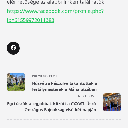
elérhetősége az alábbi linken találhatók:
https://www.facebook.com/profile.php?
id=61559972011383
<span
PREVIOUS POST
class="nav-
Húsvétra készülve takarítottak a
subtitle
fertálymesterek a Mária utcában
screen-
NEXT POST
reader-
Egri úszók a legjobbak között a CXXVII. Úszó
text">Page</span>
Országos Bajnokság első két napján