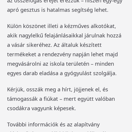
az összefogás erejét érezzük – hiszen egy-egy
apró gesztus is hatalmas segítség lehet.
Külön köszönet illeti a kézműves alkotókat,
akik nagylelkű felajánlásaikkal járulnak hozzá
a vásár sikeréhez. Az általuk készített
termékeket a rendezvény napján lehet majd
megvásárolni az iskola területén – minden
egyes darab eladása a gyógyulást szolgálja.
Kérjük, osszák meg a hírt, jöjjenek el, és
támogassák a fiúkat – mert együtt valóban
csodákra vagyunk képesek.
További információk és az alapítvány