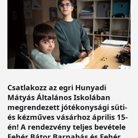
Csatlakozz az egri Hunyadi
Mátyás Általános Iskolában
megrendezett jótékonysági süti-
és kézműves vásárhoz április 15-
én! A rendezvény teljes bevétele
Fehér Bátor Barnabás és Fehér