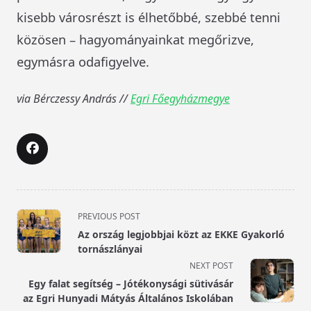
kisebb városrészt is élhetőbbé, szebbé tenni
közösen – hagyományainkat megőrizve,
egymásra odafigyelve.
via Bérczessy András //
Egri Főegyházmegye
<span
PREVIOUS POST
class="nav-
Az ország legjobbjai közt az EKKE Gyakorló
subtitle
tornászlányai
screen-
NEXT POST
reader-
Egy falat segítség – Jótékonysági sütivásár
text">Page</span>
az Egri Hunyadi Mátyás Általános Iskolában