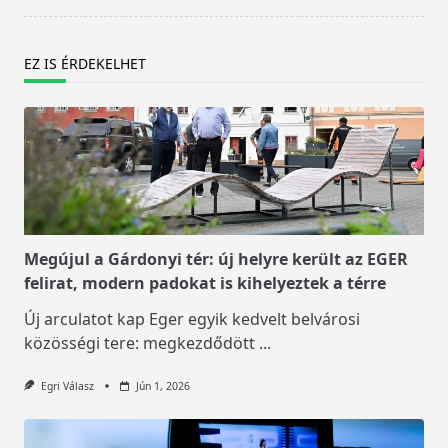
EZ IS ÉRDEKELHET
Megújul a Gárdonyi tér: új helyre került az EGER
felirat, modern padokat is kihelyeztek a térre
Új arculatot kap Eger egyik kedvelt belvárosi
közösségi tere: megkezdődött
...
Egri Válasz
Jún 1, 2026