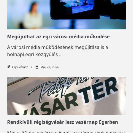
Megújulhat az egri városi média működése
A városi média működésének megújítása is a
holnapi egri közgyűlés
...
Egri Válasz
Máj 27, 2026
Rendkívüli régiségvásár lesz vasárnap Egerben
Május 31-én, vasárnap ismét országos régiségvásárt