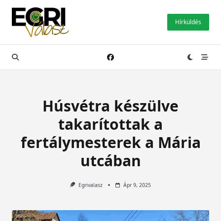
Skip
to
Hírküldés
content
Húsvétra készülve
takarítottak a
fertálymesterek a Mária
utcában
Egrivalasz
Ápr 9, 2025