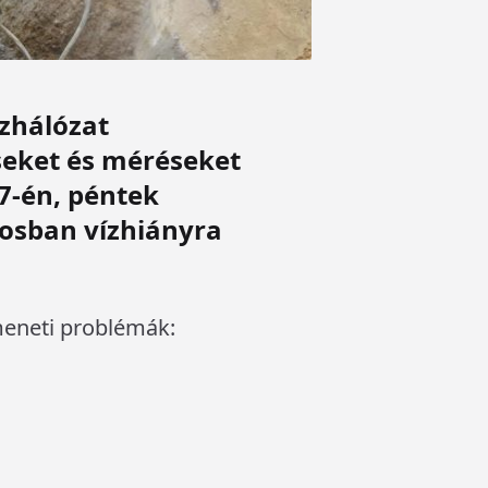
ízhálózat
seket és méréseket
 7-én, péntek
rosban vízhiányra
meneti problémák: