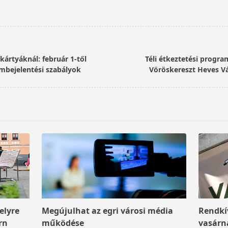
kártyáknál: február 1-től
Téli étkeztetési progr
mbejelentési szabályok
Vöröskereszt Heves V
elyre
Megújulhat az egri városi média
Rendkív
rn
működése
vasárn