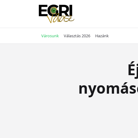
Skip
to
content
Városunk
Választás 2026
Hazánk
É
nyomásc