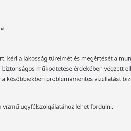
ca
. kéri a lakosság türelmét és megértését a munká
s biztonságos működtetése érdekében végzett el
 a későbbiekben problémamentes vízellátást biz
.
 vízmű ügyfélszolgálatához lehet fordulni.