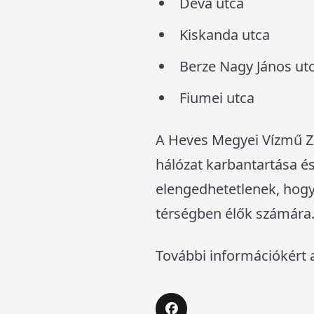
Déva utca
Kiskanda utca
Berze Nagy János ut
Fiumei utca
A Heves Megyei Vízmű Zrt
hálózat karbantartása é
elengedhetetlenek, hogy
térségben élők számára
További információkért a