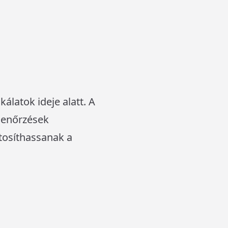
latok ideje alatt. A
lenőrzések
tosíthassanak a