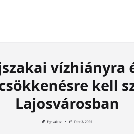
jszakai vízhiányra 
sökkenésre kell s
Lajosvárosban
Egrivalasz
Febr 3, 2025