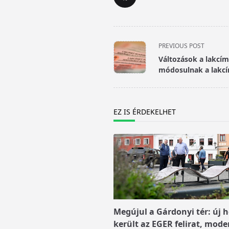
<span
PREVIOUS POST
class="nav-
Változások a lakcím
subtitle
módosulnak a lakcí
screen-
reader-
text">Page</span>
EZ IS ÉRDEKELHET
Megújul a Gárdonyi tér: új h
került az EGER felirat, mode