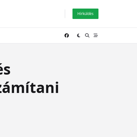
Hírküldés
és
zámítani