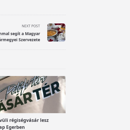
NEXT POST
ammal segít a Magyar
ármegyei Szervezete
üli régiségvásár lesz
ap Egerben