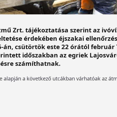
mű Zrt. tájékoztatása szerint az ivóv
ltetése érdekében éjszakai ellenőrzé
-án, csütörtök este 22 órától február
 érintett időszakban az egriek Lajosvá
ésre számíthatnak.
e alapján a következő utcákban várhatóak az át