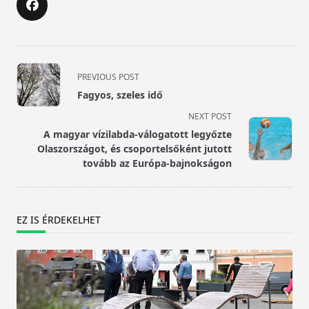
<span
PREVIOUS POST
class="nav-
Fagyos, szeles idő
subtitle
NEXT POST
screen-
A magyar vízilabda-válogatott legyőzte
reader-
Olaszországot, és csoportelsőként jutott
text">Page</span>
tovább az Európa-bajnokságon
EZ IS ÉRDEKELHET