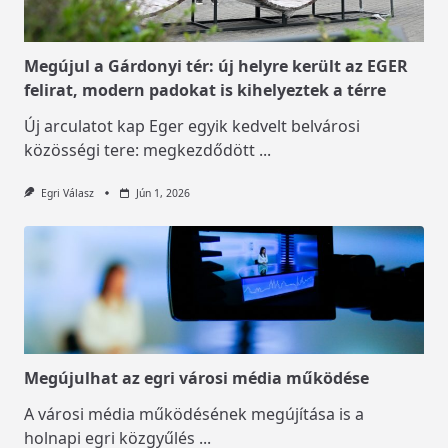
Megújul a Gárdonyi tér: új helyre került az EGER
felirat, modern padokat is kihelyeztek a térre
Új arculatot kap Eger egyik kedvelt belvárosi
közösségi tere: megkezdődött
...
Egri Válasz
Jún 1, 2026
Megújulhat az egri városi média működése
A városi média működésének megújítása is a
holnapi egri közgyűlés
...