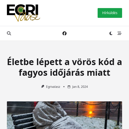
Skip
to
Hírküldés
content
Életbe lépett a vörös kód a
fagyos időjárás miatt
Egrivalasz
Jan 8, 2024