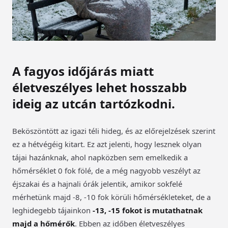
A fagyos időjárás miatt
életveszélyes lehet hosszabb
ideig az utcán tartózkodni.
Beköszöntött az igazi téli hideg, és az előrejelzések szerint
ez a hétvégéig kitart. Ez azt jelenti, hogy lesznek olyan
tájai hazánknak, ahol napközben sem emelkedik a
hőmérséklet 0 fok fölé, de a még nagyobb veszélyt az
éjszakai és a hajnali órák jelentik, amikor sokfelé
mérhetünk majd -8, -10 fok körüli hőmérsékleteket, de a
leghidegebb tájainkon
-13, -15 fokot is mutathatnak
majd a hőmérők
. Ebben az időben életveszélyes