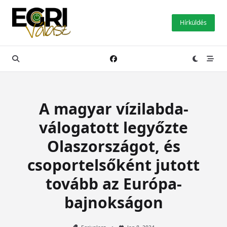
Skip
to
Hírküldés
content
A magyar vízilabda-
válogatott legyőzte
Olaszországot, és
csoportelsőként jutott
tovább az Európa-
bajnokságon