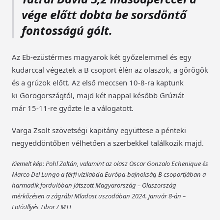
vége előtt dobta be sorsdöntő
fontosságú gólt.
Az Eb-ezüstérmes magyarok két győzelemmel és egy
kudarccal végeztek a B csoport élén az olaszok, a görögök
és a grúzok előtt. Az első meccsen 10-8-ra kaptunk
ki Görögországtól, majd két nappal később Grúziát
már 15-11-re győzte le a válogatott.
Varga Zsolt szövetségi kapitány együttese a pénteki
negyeddöntőben vélhetően a szerbekkel találkozik majd.
Kiemelt kép: Pohl Zoltán, valamint az olasz Oscar Gonzalo Echenique és
Marco Del Lungo a férfi vízilabda Európa-bajnokság B csoportjában a
harmadik fordulóban játszott Magyarország – Olaszország
mérkőzésen a zágrábi Mladost uszodában 2024. január 8-án –
Fotó:Illyés Tibor / MTI