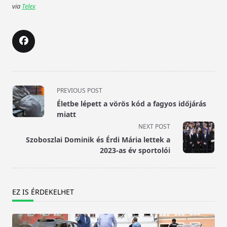
via
Telex
<span
PREVIOUS POST
class="nav-
Életbe lépett a vörös kód a fagyos időjárás
subtitle
miatt
screen-
NEXT POST
reader-
Szoboszlai Dominik és Érdi Mária lettek a
text">Page</span>
2023-as év sportolói
EZ IS ÉRDEKELHET