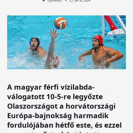
Egrivalasz
Jan 8, 2024
A magyar férfi vízilabda-
válogatott 10-5-re legyőzte
Olaszországot a horvátországi
Európa-bajnokság harmadik
fordulójában hétfő este, és ezzel