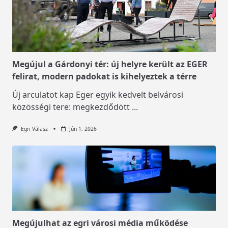
Megújul a Gárdonyi tér: új helyre került az EGER
felirat, modern padokat is kihelyeztek a térre
Új arculatot kap Eger egyik kedvelt belvárosi
közösségi tere: megkezdődött
...
Egri Válasz
Jún 1, 2026
Megújulhat az egri városi média működése