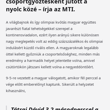
csoportgyőztesként jutott a
nyolc közé – írja az MTI.
A világbajnok és így olimpiai kvótás magyar együttes
javarészt fiatal tehetségekkel szerepel a
kontinensviadalon, ezért ilyen arányú sikere különösen
nagy meglepetés volt az eddig százszázalékos és olimpiai
indulásért küzdő rivális ellen. A magyaroknak legalább
öttel kellett győzniük a csoportelsőséghez, minden más
eredmény a harmadik helyet jelentette volna, amivel
csütörtökön játszani kellett volna a negyeddöntőért.
9-5-re vezetett a magyar válogatott, amikor fél perccel a
vége előtt emberelőnyt kaptunk. Sikerült a helyzetet
kihasználni,
Tátrai Dávid 3,2 másodperccel a