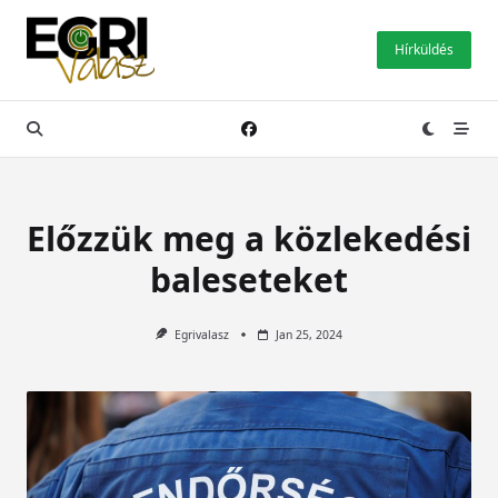
Skip
to
Hírküldés
content
Előzzük meg a közlekedési
baleseteket
Egrivalasz
Jan 25, 2024