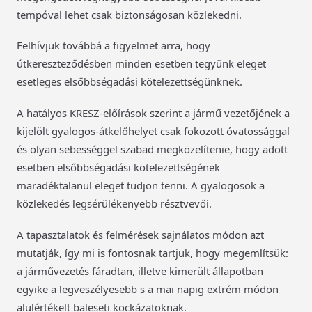
tempóval lehet csak biztonságosan közlekedni.
Felhívjuk továbbá a figyelmet arra, hogy
útkereszteződésben minden esetben tegyünk eleget
esetleges elsőbbségadási kötelezettségünknek.
A hatályos KRESZ-előírások szerint a jármű vezetőjének a
kijelölt gyalogos-átkelőhelyet csak fokozott óvatossággal
és olyan sebességgel szabad megközelítenie, hogy adott
esetben elsőbbségadási kötelezettségének
maradéktalanul eleget tudjon tenni. A gyalogosok a
közlekedés legsérülékenyebb résztvevői.
A tapasztalatok és felmérések sajnálatos módon azt
mutatják, így mi is fontosnak tartjuk, hogy megemlítsük:
a járművezetés fáradtan, illetve kimerült állapotban
egyike a legveszélyesebb s a mai napig extrém módon
alulértékelt baleseti kockázatoknak.