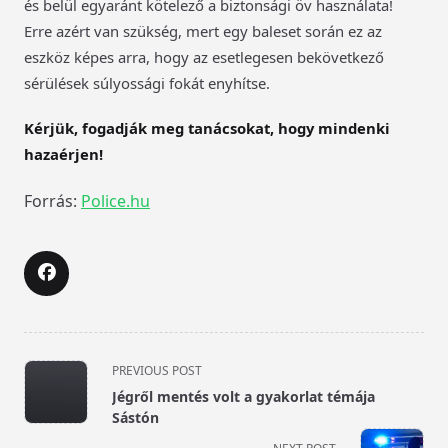
és belül egyaránt kötelező a biztonsági öv használata!
Erre azért van szükség, mert egy baleset során ez az
eszköz képes arra, hogy az esetlegesen bekövetkező
sérülések súlyossági fokát enyhítse.
Kérjük, fogadják meg tanácsokat, hogy mindenki
hazaérjen!
Forrás:
Police.hu
<span
PREVIOUS POST
class="nav-
Jégről mentés volt a gyakorlat témája
subtitle
Sástón
screen-