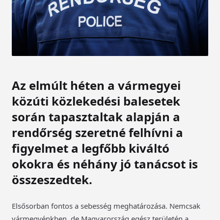
Az elmúlt héten a vármegyei
közúti közlekedési balesetek
során tapasztaltak alapján a
rendőrség szeretné felhívni a
figyelmet a legfőbb kiváltó
okokra és néhány jó tanácsot is
összeszedtek.
Elsősorban fontos a sebesség meghatározása. Nemcsak
vármegyénkben, de Magyarország egész területén a