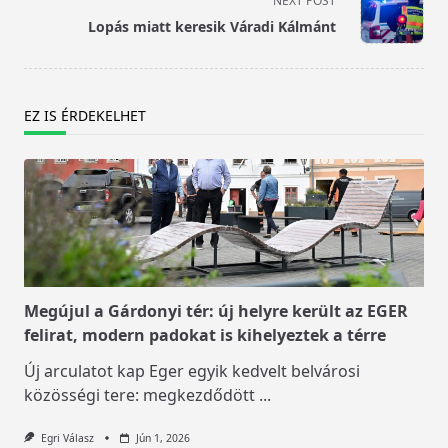
NEXT POST
reader-
Lopás miatt keresik Váradi Kálmánt
text">Page</span>
EZ IS ÉRDEKELHET
Megújul a Gárdonyi tér: új helyre került az EGER
felirat, modern padokat is kihelyeztek a térre
Új arculatot kap Eger egyik kedvelt belvárosi
közösségi tere: megkezdődött
...
Egri Válasz
Jún 1, 2026