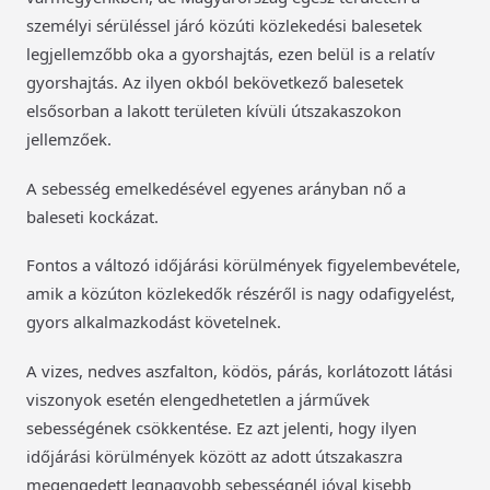
személyi sérüléssel járó közúti közlekedési balesetek
legjellemzőbb oka a gyorshajtás, ezen belül is a relatív
gyorshajtás. Az ilyen okból bekövetkező balesetek
elsősorban a lakott területen kívüli útszakaszokon
jellemzőek.
A sebesség emelkedésével egyenes arányban nő a
baleseti kockázat.
Fontos a változó időjárási körülmények figyelembevétele,
amik a közúton közlekedők részéről is nagy odafigyelést,
gyors alkalmazkodást követelnek.
A vizes, nedves aszfalton, ködös, párás, korlátozott látási
viszonyok esetén elengedhetetlen a járművek
sebességének csökkentése. Ez azt jelenti, hogy ilyen
időjárási körülmények között az adott útszakaszra
megengedett legnagyobb sebességnél jóval kisebb