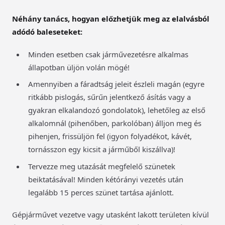
Néhány tanács, hogyan előzhetjük meg az elalvásból
adódó baleseteket:
Minden esetben csak járművezetésre alkalmas
állapotban üljön volán mögé!
Amennyiben a fáradtság jeleit észleli magán (egyre
ritkább pislogás, sűrűn jelentkező ásítás vagy a
gyakran elkalandozó gondolatok), lehetőleg az első
alkalomnál (pihenőben, parkolóban) álljon meg és
pihenjen, frissüljön fel (igyon folyadékot, kávét,
tornásszon egy kicsit a járműből kiszállva)!
Tervezze meg utazását megfelelő szünetek
beiktatásával! Minden kétórányi vezetés után
legalább 15 perces szünet tartása ajánlott.
Gépjárművet vezetve vagy utasként lakott területen kívül