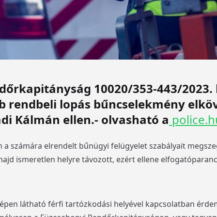
dőrkapitányság 10020/353-443/2023.
öbb rendbeli lopás bűncselekmény elkö
adi Kálmán ellen.- olvasható a
police.h
 a számára elrendelt bűnügyi felügyelet szabályait megsze
ajd ismeretlen helyre távozott, ezért ellene elfogatóparanc
képen látható férfi tartózkodási helyével kapcsolatban érd