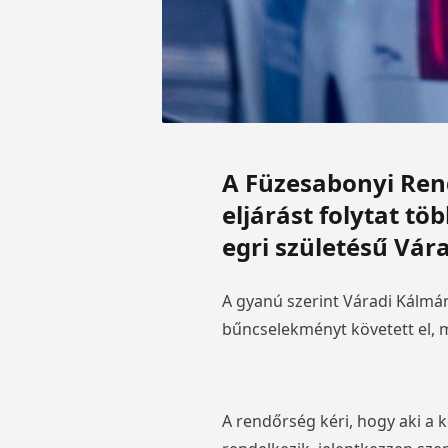
A Füzesabonyi Ren
eljárást folytat t
egri születésű Vár
A gyanú szerint Váradi Kálmán
bűncselekményt követett el, m
A rendőrség kéri, hogy aki a 