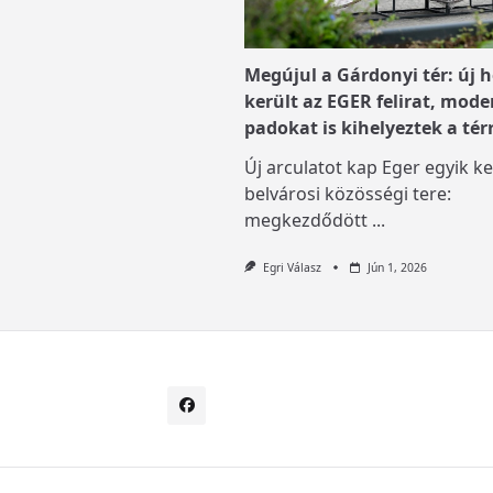
Megújul a Gárdonyi tér: új h
került az EGER felirat, mode
padokat is kihelyeztek a tér
Új arculatot kap Eger egyik ke
belvárosi közösségi tere:
megkezdődött
...
Egri Válasz
Jún 1, 2026