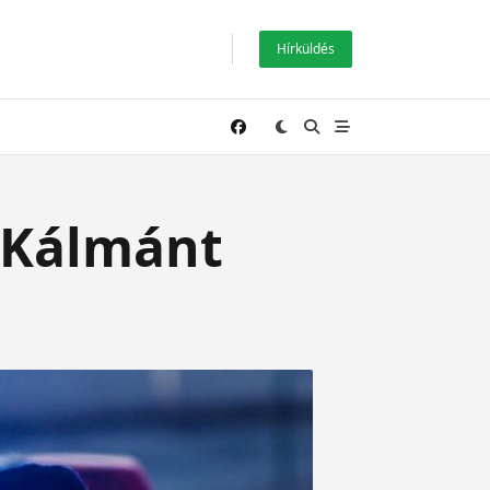
Hírküldés
i Kálmánt