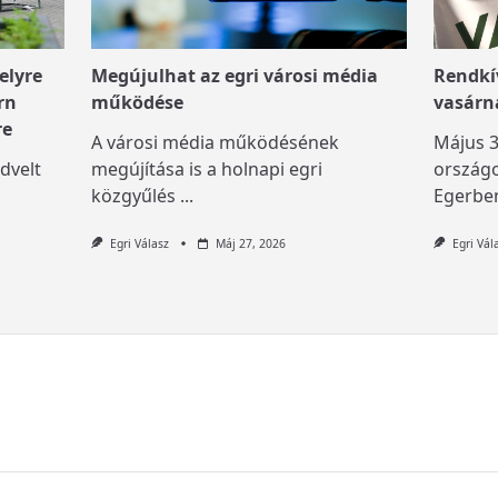
elyre
Megújulhat az egri városi média
Rendkív
rn
működése
vasárn
re
A városi média működésének
Május 3
dvelt
megújítása is a holnapi egri
országo
közgyűlés
...
Egerben
Egri Válasz
Máj 27, 2026
Egri Vál