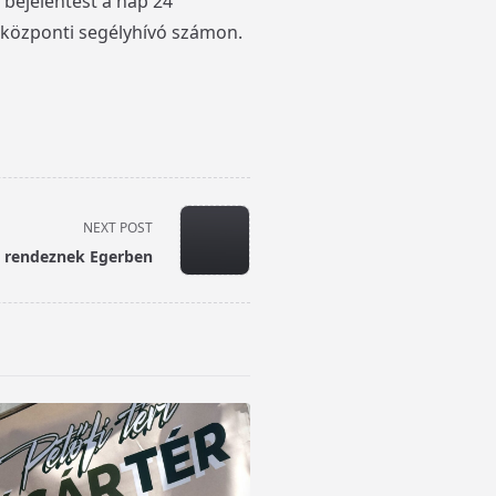
bejelentést a nap 24
 központi segélyhívó számon.
NEXT POST
t rendeznek Egerben