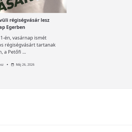
üli régiségvásár lesz
ap Egerben
1-én, vasárnap ismét
s régiségvásárt tartanak
, a Petőfi
...
asz
Máj 26, 2026