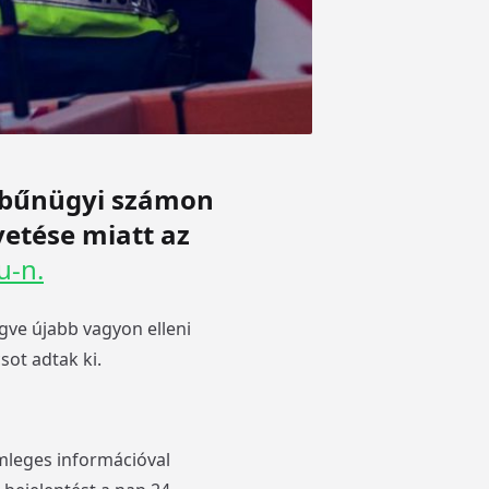
 bűnügyi számon
vetése miatt az
u-n.
gve újabb vagyon elleni
sot adtak ki.
emleges információval