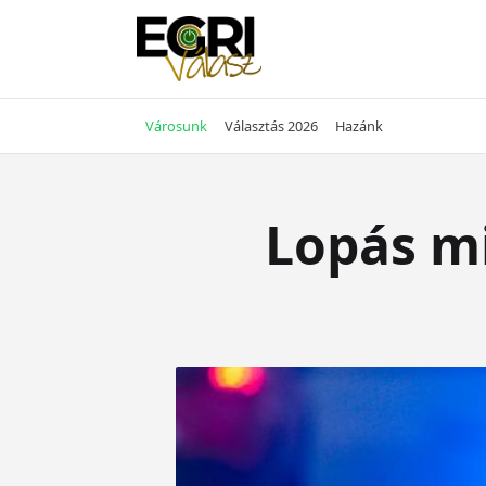
Skip
to
content
Városunk
Választás 2026
Hazánk
Lopás mi