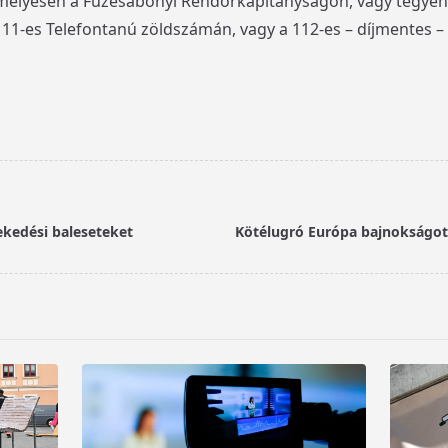
emélyesen a Füzesabonyi Rendőrkapitányságon, vagy tegyen 
111-es Telefontanú zöldszámán, vagy a 112-es – díjmentes –
ekedési baleseteket
Kötélugró Európa bajnokságo