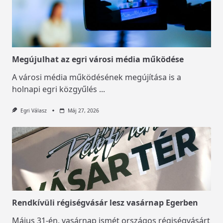
Megújulhat az egri városi média működése
A városi média működésének megújítása is a
holnapi egri közgyűlés
...
Egri Válasz
Máj 27, 2026
Rendkívüli régiségvásár lesz vasárnap Egerben
Május 31-én, vasárnap ismét országos régiségvásárt