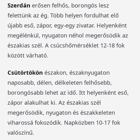
Szerdán
erősen felhős, borongós lesz
felettünk az ég. Több helyen fordulhat elő
újabb eső, zápor, egy-egy zivatar. Helyenként
megélénkül, nyugaton néhol megerősödik az
északias szél. A csúcshőmérséklet 12-18 fok
között várható.
Csütörtökön
északon, északnyugaton
naposabb, délen, délkeleten felhősebb,
borongósabb lehet az idő. Itt helyenként eső,
zápor alakulhat ki. Az északias szél
megerősödik, nyugaton és északkeleten
viharossá fokozódik. Napközben 10-17 fok
valószínű.