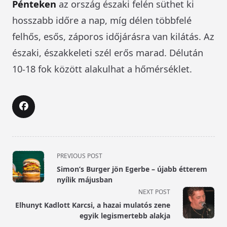
Pénteken
az ország északi felén süthet ki
hosszabb időre a nap, míg délen többfelé
felhős, esős, záporos időjárásra van kilátás. Az
északi, északkeleti szél erős marad. Délután
10-18 fok között alakulhat a hőmérséklet.
<span
PREVIOUS POST
class="nav-
Simon’s Burger jön Egerbe – újabb étterem
subtitle
nyílik májusban
screen-
NEXT POST
reader-
Elhunyt Kadlott Karcsi, a hazai mulatós zene
text">Page</span>
egyik legismertebb alakja