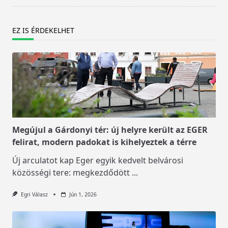
EZ IS ÉRDEKELHET
Megújul a Gárdonyi tér: új helyre került az EGER
felirat, modern padokat is kihelyeztek a térre
Új arculatot kap Eger egyik kedvelt belvárosi
közösségi tere: megkezdődött
...
Egri Válasz
Jún 1, 2026