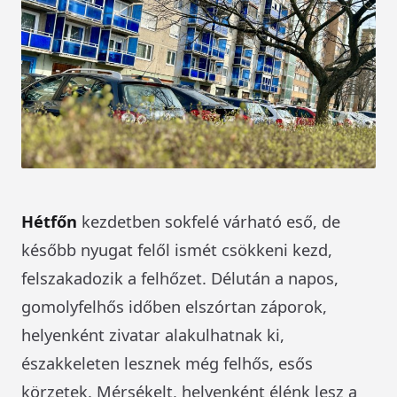
Hétfőn
kezdetben sokfelé várható eső, de
később nyugat felől ismét csökkeni kezd,
felszakadozik a felhőzet. Délután a napos,
gomolyfelhős időben elszórtan záporok,
helyenként zivatar alakulhatnak ki,
északkeleten lesznek még felhős, esős
körzetek. Mérsékelt, helyenként élénk lesz a