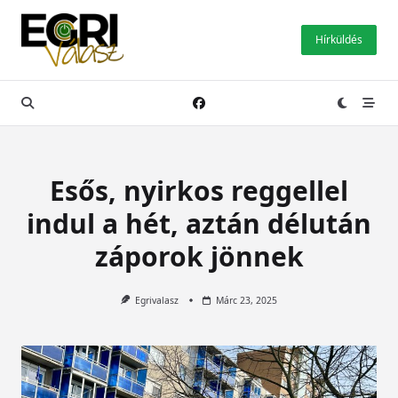
Skip
to
Hírküldés
content
Esős, nyirkos reggellel
indul a hét, aztán délután
záporok jönnek
Egrivalasz
Márc 23, 2025