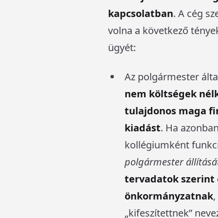
kapcsolatban
. A cég sz
volna a következő ténye
ügyét:
Az polgármester álta
nem költségek nélk
tulajdonos maga fi
kiadást
. Ha azonban
kollégiumként funkci
polgármester állításá
tervadatok szerint 
önkormányzatnak
,
„kifeszítettnek” neve