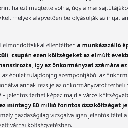
erint ha ezt megtette volna, úgy a mai sajtótájéko
kkel, melyek alapvetően befolyásolják az ingatl
l elmondottakkal ellentétben
a munkásszálló é
üli, csupán ezen költségeket az elmúlt évekb
nanszírozta
,
így az önkormányzat számára ez 
 az épület tulajdonjog szempontjából az önkorm
onálva annak rezsije az önkormányzatot terheli 
t –
jelentős terhet képez majd a város költségve
ez mintegy 80 millió forintos összköltséget j
 mely gazdaságilag vizsgálva igen jelentős tétel a
zett városi költségvetésben.