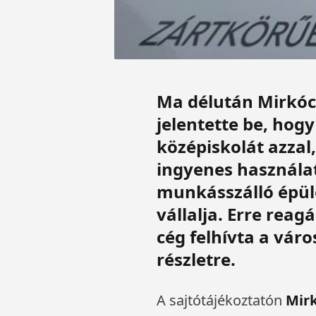
Ma délután Mirkóc
jelentette be, ho
középiskolát azzal
ingyenes használat
munkásszálló épüle
vállalja. Erre reag
cég felhívta a vár
részletre.
A sajtótájékoztatón
Mir