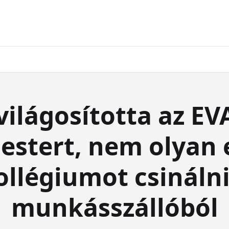
világosította az EV
estert, nem olyan 
ollégiumot csinálni
munkásszállóból