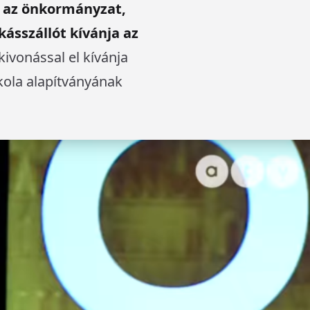
 az önkormányzat,
kásszállót kívánja az
kivonással el kívánja
skola alapítványának