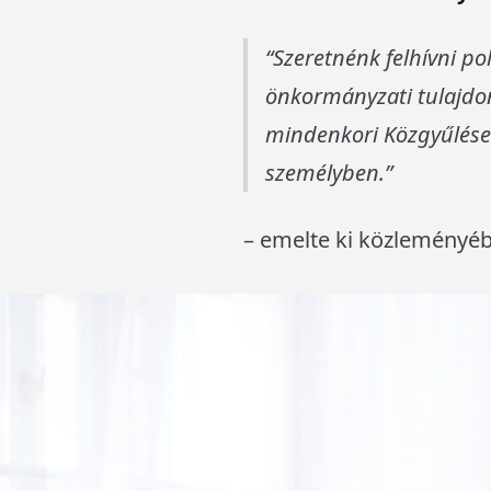
Szeretnénk felhívni po
önkormányzati tulajdon
mindenkori Közgyűlése
személyben.
– emelte ki közleményéb