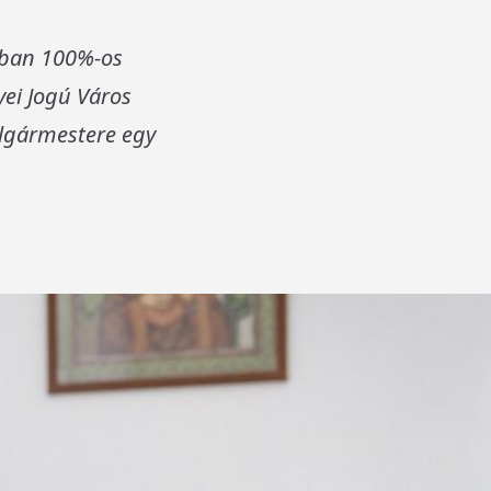
lóban 100%-os
yei Jogú Város
olgármestere egy