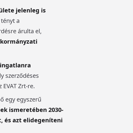
lete jelenleg is
 tényt a
désre árulta el,
önkormányzati
 ingatlanra
y szerződéses
 EVAT Zrt-re.
dő egy egyszerű
nek ismeretében
2030-
, és azt elidegeníteni