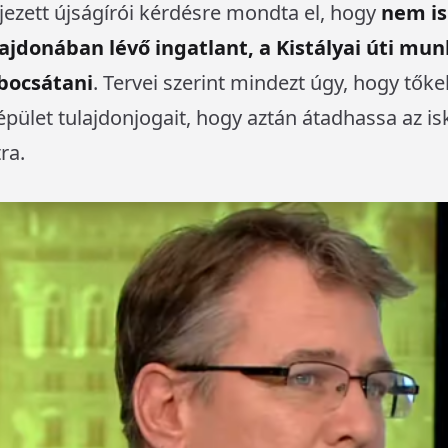
ejezett újságírói kérdésre mondta el, hogy
nem is
ajdonában lévő ingatlant, a Kistályai úti mun
 bocsátani
. Tervei szerint mindezt úgy, hogy tőke
z épület tulajdonjogait, hogy aztán átadhassa az i
ra.