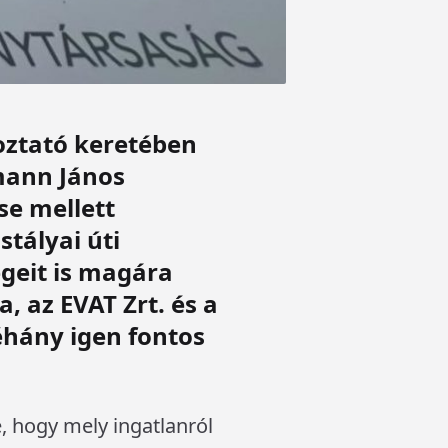
oztató keretében
mann János
se mellett
tályai úti
égeit is magára
, az EVAT Zrt. és a
éhány igen fontos
, hogy mely ingatlanról