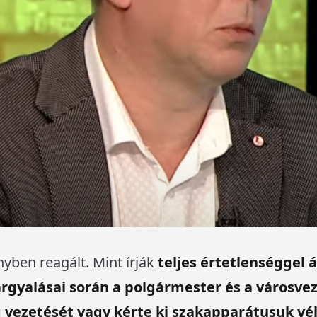
yben reagált. Mint írják
teljes értetlenséggel á
rgyalásai során a polgármester és a városve
g vezetését vagy kérte ki szakapparátusuk vé