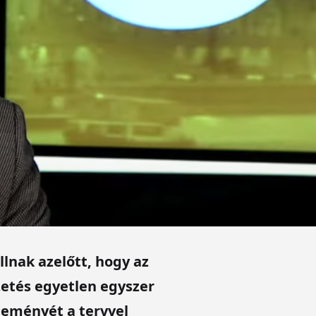
llnak azelőtt, hogy az
zetés egyetlen egyszer
leményét a tervvel