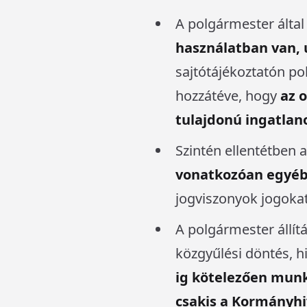
A polgármester álta
használatban van,
sajtótájékoztatón pol
hozzátéve, hogy
az 
tulajdonú ingatlan
Szintén ellentétben 
vonatkozóan
egyéb
jogviszonyok jogokat
A polgármester állít
közgyűlési döntés, h
ig kötelezően munká
csakis a Kormányhi