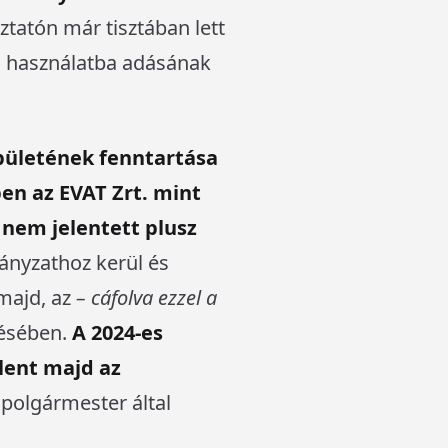
ztatón már tisztában lett
an használatba adásának
pületének fenntartása
en az EVAT Zrt. mint
nem jelentett plusz
ányzathoz kerül és
majd, az
– cáfolva ezzel a
tésében.
A 2024-es
elent majd az
 polgármester által