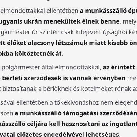
l elmondottakkal ellentétben
a munkásszálló épü
 ugyanis ukrán menekültek élnek benne
, mely
gármester úr szintén csak kifejezett újságírói kér
ott élőket alacsony létszámuk miatt kisebb 
okba költöztetnék át
.
a polgármester által elmondottakkal,
az érintett
 bérleti szerződések is vannak érvényben
mel
 biztosítanak a bérlőknek és kötelmeket rónak az
ásával ellentétben a tőkekivonáshoz nem elegen
iszen
a munkásszálló támogatási szerződésé
sszálló céljára kell hasznosítani az ingatlant
vatal előzetes engedélyével lehetséges
.