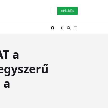
Hírküldés
AT a
egyszerű
 a