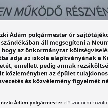
zki Ádám polgármester úr sajtótájék
gy szándékában áll megsegíteni a Neu
, hogy az önkormányzat költségviselé
ba adja az iskola alapítványának a Kis
tét, emellett pedig annak rezsikölts
ált közleményben az épület tulajdonosa
osvezetés és közvélemény figyelmét n
kóczki Ádám polgármester
először nem közölte