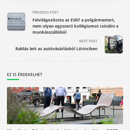
<span
PREVIOUS POST
class="nav-
Felvilágosította az EVAT a polgármestert,
subtitle
nem olyan egyszerű kollégiumot csinálni a
screen-
munkásszállóból
reader-
NEXT POST
text">Page</span>
Rablás lett az autóvásárlásból Lőrinciben
EZ IS ÉRDEKELHET