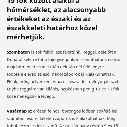
19 fok között alakul a
hőmérséklet, az alacsonyabb
értékeket az északi és az
északkeleti határhoz közel
mérhetjük.
Szombaton
is sok felhő lesz felettünk. Reggel, délelőtt a
Dunától keletre több tájegységünkön számíthatunk esőre,
majd átmeneti szünet után délután dél felől egyre
többfelé elered az eső, néhol záporok is kialakulhatnak.
Élénk, erős, helyenként viharos lesz a déli-délnyugati szél.
Enyhe reggelre van kilátás, napközben pedig 13 és 18 fok
közé melegszik a levegő.
Vasárnap
az erősen felhős, borongós időben sokfelé kell
számítani esőre, keleten záporok is kialakulhatnak. Még
többfelé szeles lesz az idő. Az ország nagy részén 9 és 15