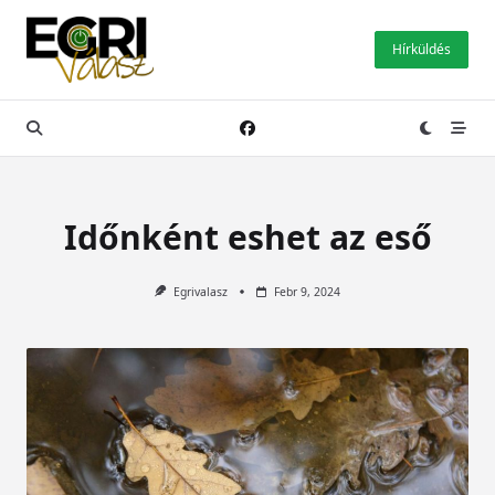
Skip
to
Hírküldés
content
Időnként eshet az eső
Egrivalasz
Febr 9, 2024