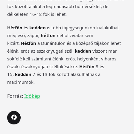
fok között alakul a legmagasabb hőmérséklet, de
délkeleten 16-18 fok is lehet.
Hétfőn
és
kedden
is több tájegységünkön kialakulhat
még eső, zápor,
hétfőn
néhol zivatar sem
kizárt.
Hétfőn
a Dunántúlon és a középső tájakon lehet
élénk, erős az északnyugati szél,
kedden
viszont már
sokfelé kell számítani élénk, erős, helyenként viharos
északi-északnyugati széllökésekre.
Hétfőn
8 és
15,
kedden
7 és 13 fok között alakulhatnak a
maximumok.
Forrás:
Időkép