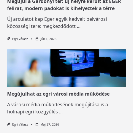
Megújul a Gárdonyi tér: új helyre került az EGER
felirat, modern padokat is kihelyeztek a térre
Új arculatot kap Eger egyik kedvelt belvárosi
közösségi tere: megkezdődött
...
Egri Válasz
Jún 1, 2026
Megújulhat az egri városi média működése
A városi média működésének megújítása is a
holnapi egri közgyűlés
...
Egri Válasz
Máj 27, 2026