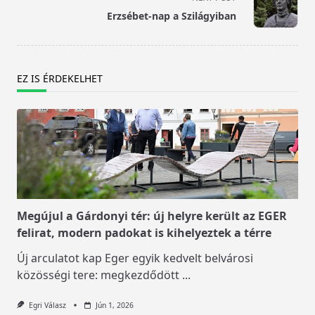
reader-
Erzsébet-nap a Szilágyiban
text">Page</span>
EZ IS ÉRDEKELHET
Megújul a Gárdonyi tér: új helyre került az EGER
felirat, modern padokat is kihelyeztek a térre
Új arculatot kap Eger egyik kedvelt belvárosi
közösségi tere: megkezdődött
...
Egri Válasz
Jún 1, 2026