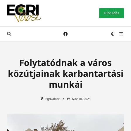
Skip
to
Hírküldés
content
Folytatódnak a város
közútjainak karbantartási
munkái
Egrivalasz
Nov 18, 2023