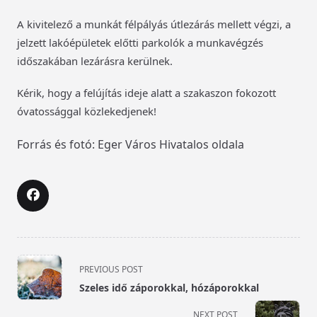
A kivitelező a munkát félpályás útlezárás mellett végzi, a
jelzett lakóépületek előtti parkolók a munkavégzés
időszakában lezárásra kerülnek.
Kérik, hogy a felújítás ideje alatt a szakaszon fokozott
óvatossággal közlekedjenek!
Forrás és fotó: Eger Város Hivatalos oldala
<span
PREVIOUS POST
class="nav-
Szeles idő záporokkal, hózáporokkal
subtitle
screen-
NEXT POST