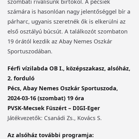
szombati riválisunk birtokol. A pécsiek
számára is hasonlóan nagy jelentőséggel bír a
párharc, ugyanis szeretnék ők is elkerülni az
első osztályú búcsút. A találkozót szombaton
19 órától kezdik az Abay Nemes Oszkár
Sportuszodában.
Férfi vízilabda OB I., középszakasz, alsóház,
2. forduló
Pécs, Abay Nemes Oszkár Sportuszoda,
2024-03-16 (szombat) 19 óra
PVSK-Mecsek Füszért – DIGI-Eger
Játékvezetők: Csanádi Zs., Kovács S.
Az alsóház további programja: