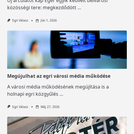
Új arculatot kap Eger egyik kedvelt belvárosi
közösségi tere: megkezdődött
...
Egri Válasz
Jún 1, 2026
Megújulhat az egri városi média működése
A városi média működésének megújítása is a
holnapi egri közgyűlés
...
Egri Válasz
Máj 27, 2026