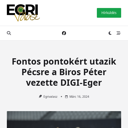
Skip
to
Hírküldés
content
Fontos pontokért utazik
Pécsre a Biros Péter
vezette DIGI-Eger
Egrivalasz
Márc 16, 2024