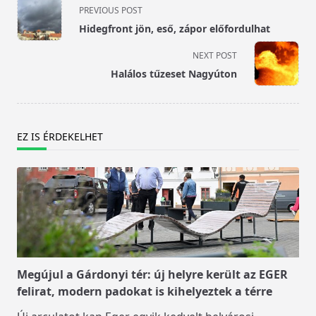
<span
PREVIOUS POST
class="nav-
Hidegfront jön, eső, zápor előfordulhat
subtitle
screen-
NEXT POST
reader-
Halálos tűzeset Nagyúton
text">Page</span>
EZ IS ÉRDEKELHET
Megújul a Gárdonyi tér: új helyre került az EGER
felirat, modern padokat is kihelyeztek a térre