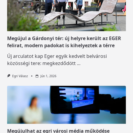
Megújul a Gárdonyi tér: új helyre került az EGER
felirat, modern padokat is kihelyeztek a térre
Új arculatot kap Eger egyik kedvelt belvárosi
közösségi tere: megkezdődött
...
Egri Válasz
Jún 1, 2026
Megújulhat az egri városi média működése