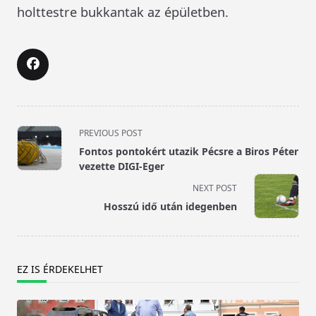
holttestre bukkantak az épületben.
<span
PREVIOUS POST
class="nav-
Fontos pontokért utazik Pécsre a Biros Péter
subtitle
vezette DIGI-Eger
screen-
NEXT POST
reader-
Hosszú idő után idegenben
text">Page</span>
EZ IS ÉRDEKELHET