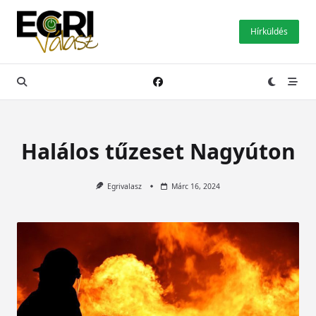
Skip
to
Hírküldés
content
Halálos tűzeset Nagyúton
Egrivalasz
Márc 16, 2024