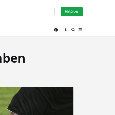
Hírküldés
nben