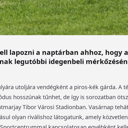
kell lapozni a naptárban ahhoz, hogy a
nak legutóbbi idegenbeli mérkőzésén
yára utoljára vendégként a piros-kék gárda. A té
dus hosszúnak tűnhet, de így is sorozatban ötsz
ntmarjay Tibor Városi Stadionban. Vasárnap teh
ásul olyan riválishoz látogatunk, amely közvetle
si Sportcentrummal kapcsolatosan egyébként kel