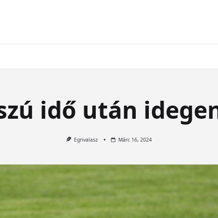
szú idő után idege
Egrivalasz
Márc 16, 2024