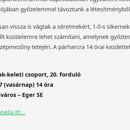
dulójában győzelemmel távoztunk a létesítményből
an vissza is vágtak a sérelmekért, 1-0-s sikernek
ílt küzdelemre lehet számítani, amelynek győzte
özépmezőny tetején. A párharcra 14 órai kezdettel
k-keleti csoport, 20. forduló
7 (vasárnap) 14 óra
város – Eger SE
bella itt…