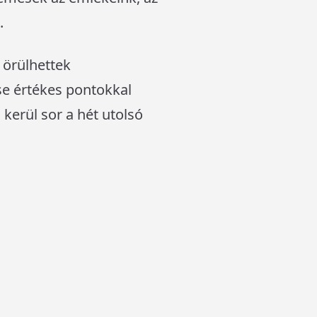
.
 örülhettek
se értékes pontokkal
 kerül sor a hét utolsó