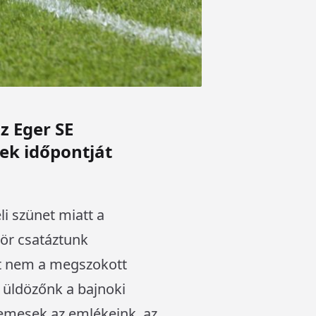
z Eger SE
ek időpontját
li szünet miatt a
ör csatáztunk
át nem a megszokott
n üldözőnk a bajnoki
lemesek az emlékeink, az