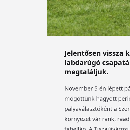
Jelentősen vissza 
labdarúgó csapatá
megtaláljuk.
November 5-én lépett pál
mögöttünk hagyott perió
pályaválasztóként a Sze
környezet vár ránk, ráad
tabellán. A Tiszaújváro