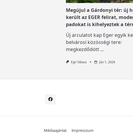
Megújul a Gárdonyi tér: új h
került az EGER felirat, mode
padokat is kihelyeztek a tér
Új arculatot kap Eger egyik ke
belvárosi közösségi tere:
megkezdődött
...
Egri Válasz
Jún 1, 2026
Médiaajánlat
Impresszum