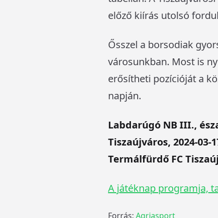
előző kiírás utolsó for
Ősszel a borsodiak gyors
városunkban. Most is ny
erősítheti pozícióját a k
napján.
Labdarúgó NB III., észa
Tiszaújváros, 2024-03-1
Termálfürdő FC Tiszaúj
A játéknap programja, ta
Forrás:
Agriasport