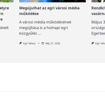
elyre
Megújulhat az egri városi média
Rendkív
rn
működése
vasárn
re
A városi média működésének
Május 3
dvelt
megújítása is a holnapi egri
országo
közgyűlés
...
Egerben
Egri Válasz
Máj 27, 2026
Egri Vál