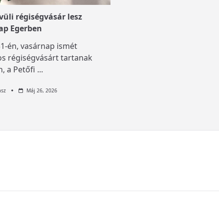
üli régiségvásár lesz
ap Egerben
1-én, vasárnap ismét
s régiségvásárt tartanak
, a Petőfi
...
asz
Máj 26, 2026