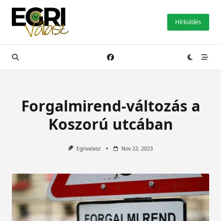
Skip
to
Hírküldés
content
Forgalmirend-változás a
Koszorú utcában
Egrivalasz
Nov 22, 2023