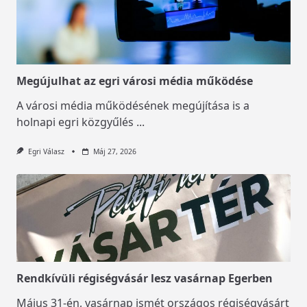
Megújulhat az egri városi média működése
A városi média működésének megújítása is a
holnapi egri közgyűlés
...
Egri Válasz
Máj 27, 2026
Rendkívüli régiségvásár lesz vasárnap Egerben
Május 31-én, vasárnap ismét országos régiségvásárt