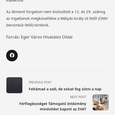
kialakítva.
Az átmenő forgalom nem biztosított a 12. és 29. számig
az ingatlanok megközelítése a Mátyás király út felől (ÖMV
benzinkút felől) történik.
Forrás: Eger Város Hivatalos Oldal
<span
PREVIOUS POST
class="nav-
Feltámad a szél, de sokat fog sütni a nap
subtitle
NEXT POST
screen-
Férfiegészséget Támogató Intézmény
reader-
minősítést kapott az EVAT
text">Page</span>