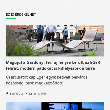
EZ IS ÉRDEKELHET
Megújul a Gárdonyi tér: új helyre került az EGER
felirat, modern padokat is kihelyeztek a térre
Új arculatot kap Eger egyik kedvelt belvárosi
közösségi tere: megkezdődött
...
Egri Válasz
Jún 1, 2026