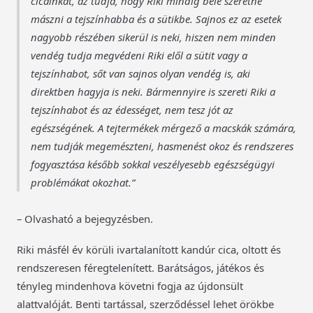
cicáinkat, az tudja, hogy Riki mindig bele szeretne
mászni a tejszínhabba és a sütikbe. Sajnos ez az esetek
nagyobb részében sikerül is neki, hiszen nem minden
vendég tudja megvédeni Riki elől a sütit vagy a
tejszínhabot, sőt van sajnos olyan vendég is, aki
direktben hagyja is neki. Bármennyire is szereti Riki a
tejszínhabot és az édességet, nem tesz jót az
egészségének. A tejtermékek mérgező a macskák számára,
nem tudják megemészteni, hasmenést okoz és rendszeres
fogyasztása később sokkal veszélyesebb egészségügyi
problémákat okozhat.
– Olvasható a bejegyzésben.
Riki másfél év körüli ivartalanított kandúr cica, oltott és
rendszeresen féregtelenített. Barátságos, játékos és
tényleg mindenhova követni fogja az újdonsült
alattvalóját. Benti tartással, szerződéssel lehet örökbe