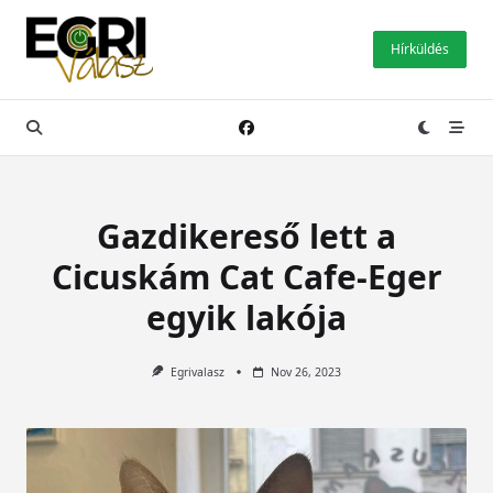
Skip
to
Hírküldés
content
Gazdikereső lett a
Cicuskám Cat Cafe-Eger
egyik lakója
Egrivalasz
Nov 26, 2023