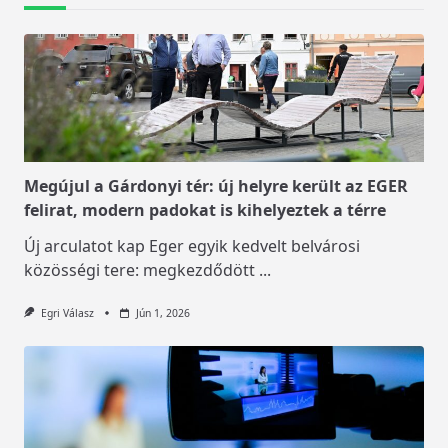
Megújul a Gárdonyi tér: új helyre került az EGER
felirat, modern padokat is kihelyeztek a térre
Új arculatot kap Eger egyik kedvelt belvárosi
közösségi tere: megkezdődött
...
Egri Válasz
Jún 1, 2026