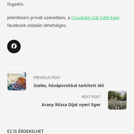
fogadni.
Jelentkezni privát üzenetben, a
Cicuskám Cat Cafe-Eger
facebook oldalán lehetséges.
<span
PREVIOUS POST
class="nav-
Szeles, hózáporokkal tarkított idő
subtitle
screen-
NEXT POST
reader-
Arany Rózsa Díjat nyert Eger
text">Page</span>
EZ IS ÉRDEKELHET