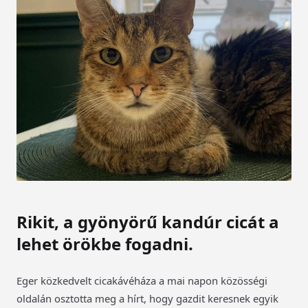
Rikit, a gyönyörű kandúr cicát a
lehet örökbe fogadni.
Eger közkedvelt cicakávéháza a mai napon közösségi
oldalán osztotta meg a hírt, hogy gazdit keresnek egyik