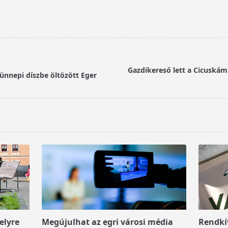
Gazdikereső lett a Cicuskám
 ünnepi díszbe öltözött Eger
elyre
Megújulhat az egri városi média
Rendkív