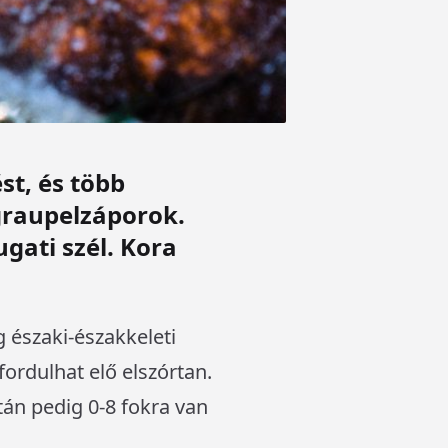
t, és több
graupelzáporok.
gati szél. Kora
 északi-északkeleti
ordulhat elő elszórtan.
tán pedig 0-8 fokra van