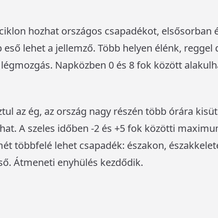
ciklon hozhat országos csapadékot, elsősorban 
eső lehet a jellemző. Több helyen élénk, reggel 
 légmozgás. Napközben 0 és 8 fok között alakul
ztul az ég, az ország nagy részén több órára kisüt
at. A szeles időben -2 és +5 fok közötti maxim
ét többfelé lehet csapadék: északon, északkele
ső. Átmeneti enyhülés kezdődik.