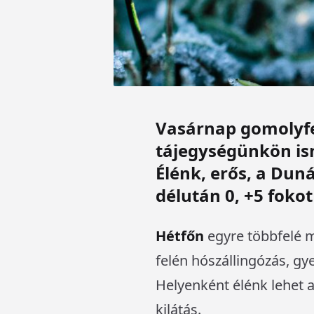
Vasárnap gomolyfe
tájegységünkön is
Élénk, erős, a Dun
délután 0, +5 foko
Hétfőn
egyre többfelé m
felén hószállingózás, gy
Helyenként élénk lehet a
kilátás.