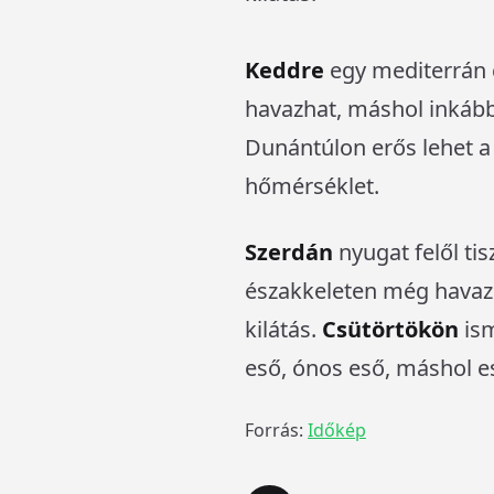
Keddre
egy mediterrán 
havazhat, máshol inkább 
Dunántúlon erős lehet a
hőmérséklet.
Szerdán
nyugat felől tis
északkeleten még havazh
kilátás.
Csütörtökön
ism
eső, ónos eső, máshol e
Forrás:
Időkép