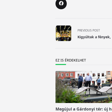
<span
PREVIOUS POST
class="nav-
Kigyúltak a fények,
subtitle
screen-
reader-
text">Page</span>
EZ IS ÉRDEKELHET
Megújul a Gárdonyi tér: új h