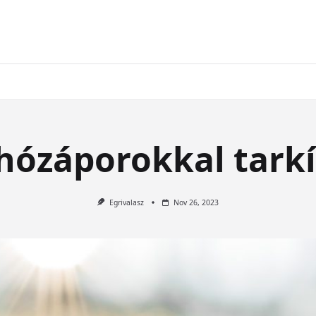
 hózáporokkal tarkí
Egrivalasz
Nov 26, 2023