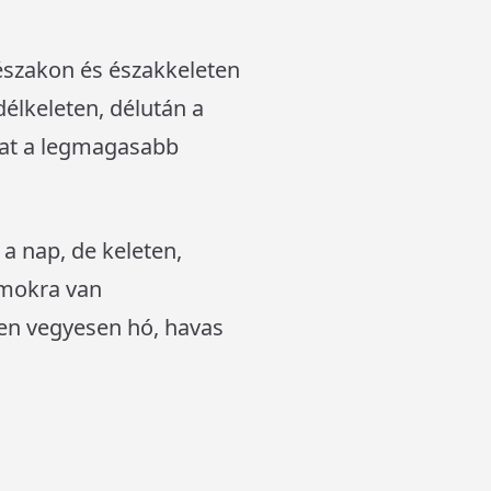
északon és északkeleten
délkeleten, délután a
hat a legmagasabb
 a nap, de keleten,
umokra van
ten vegyesen hó, havas