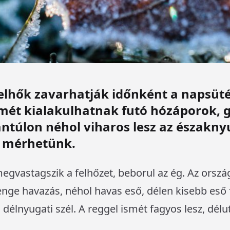
lhők zavarhatják időnként a napsütés
mét kialakulhatnak futó hózáporok, 
ántúlon néhol viharos lesz az északnyu
t mérhetünk.
egvastagszik a felhőzet, beborul az ég. Az ország
enge havazás, néhol havas eső, délen kisebb eső f
 délnyugati szél. A reggel ismét fagyos lesz, délu