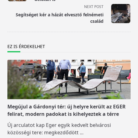
screen-
NEXT POST
reader-
Segítséget kér a házát elvesztő felnémeti
text">Page</span>
család
EZ IS ÉRDEKELHET
Megújul a Gárdonyi tér: új helyre került az EGER
felirat, modern padokat is kihelyeztek a térre
Új arculatot kap Eger egyik kedvelt belvárosi
közösségi tere: megkezdődött
...