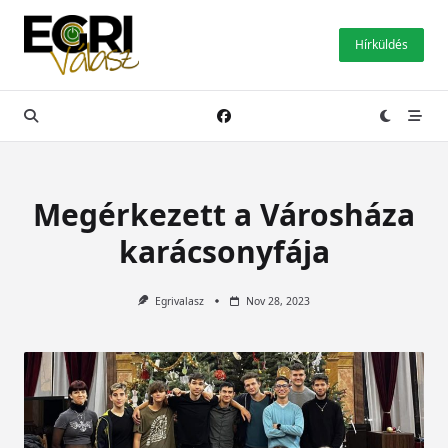
Skip
to
Hírküldés
content
Megérkezett a Városháza
karácsonyfája
Egrivalasz
Nov 28, 2023