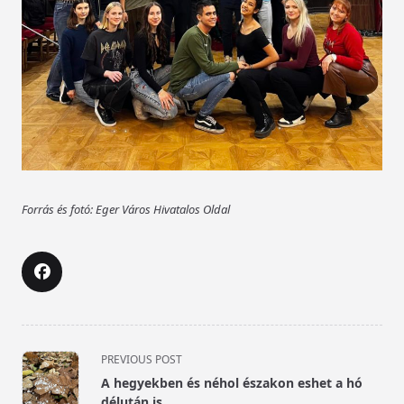
Forrás és fotó: Eger Város Hivatalos Oldal
<span
PREVIOUS POST
class="nav-
A hegyekben és néhol északon eshet a hó
subtitle
délután is