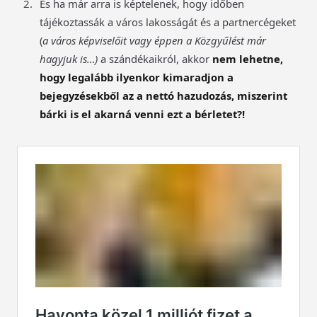
És ha már arra is képtelenek, hogy időben
tájékoztassák a város lakosságát és a partnercégeket
(
a város képviselőit vagy éppen a Közgyűlést már
hagyjuk is…)
a szándékaikról, akkor
nem lehetne,
hogy legalább ilyenkor kimaradjon a
bejegyzésekből az a nettó hazudozás, miszerint
bárki is el akarná venni ezt a bérletet?!