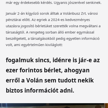
már egy érdekesebb kérdés. Ugyanis jószerével senkinek.
Január 2-án kígyózó sorok álltak a Volánbusz Zrt. városi
pénztárai előtt. Az egriek a 2024-es kedvezményes
utazásra jogosító bérletüket szerették volna megváltani a
társaságtól. A rengeteg sorban álló ember egymással
beszélgetett, a társalgásokból pedig egyetlen információ
volt, ami egyértelműen kiviláglott:
fogalmuk sincs, idénre is jár-e az
ezer forintos bérlet, ahogyan
erről a Volán sem tudott nekik
biztos információt adni.