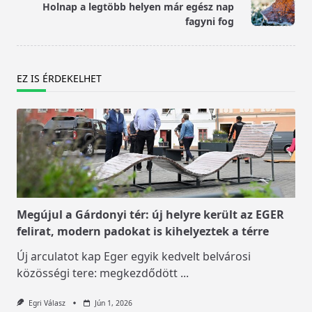
reader-
Holnap a legtöbb helyen már egész nap
text">Page</span>
fagyni fog
EZ IS ÉRDEKELHET
Megújul a Gárdonyi tér: új helyre került az EGER
felirat, modern padokat is kihelyeztek a térre
Új arculatot kap Eger egyik kedvelt belvárosi
közösségi tere: megkezdődött
...
Egri Válasz
Jún 1, 2026