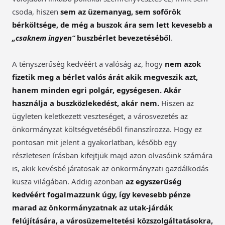
csoda, hiszen
sem az üzemanyag, sem sofőrök
bérköltsége, de még a buszok ára sem lett kevesebb a
„csaknem ingyen”
buszbérlet bevezetéséből
.
A tényszerűség kedvéért a valóság az, hogy
nem azok
fizetik meg a bérlet valós árát akik megveszik azt,
hanem minden egri polgár, egységesen. Akár
használja a buszközlekedést, akár nem.
Hiszen az
ügyleten keletkezett veszteséget, a városvezetés az
önkormányzat költségvetéséből finanszírozza. Hogy ez
pontosan mit jelent a gyakorlatban, később egy
részletesen írásban kifejtjük majd azon olvasóink számára
is, akik kevésbé járatosak az önkormányzati gazdálkodás
kusza világában. Addig azonban
az egyszerűség
kedvéért fogalmazzunk úgy, így kevesebb pénze
marad az önkormányzatnak az utak-járdák
felújítására, a városüzemeltetési közszolgáltatásokra,