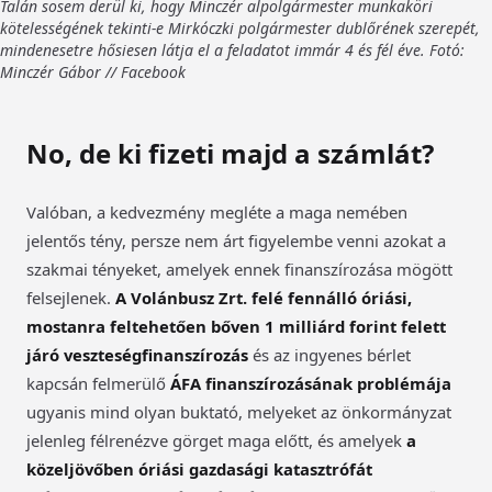
Talán sosem derül ki, hogy Minczér alpolgármester munkaköri
kötelességének tekinti-e Mirkóczki polgármester dublőrének szerepét,
mindenesetre hősiesen látja el a feladatot immár 4 és fél éve. Fotó:
Minczér Gábor // Facebook
No, de ki fizeti majd a számlát?
Valóban, a kedvezmény megléte a maga nemében
jelentős tény, persze nem árt figyelembe venni azokat a
szakmai tényeket, amelyek ennek finanszírozása mögött
felsejlenek.
A Volánbusz Zrt. felé fennálló óriási,
mostanra feltehetően bőven 1 milliárd forint felett
járó veszteségfinanszírozás
és az ingyenes bérlet
kapcsán felmerülő
ÁFA finanszírozásának problémája
ugyanis mind olyan buktató, melyeket az önkormányzat
jelenleg félrenézve görget maga előtt, és amelyek
a
közeljövőben óriási gazdasági katasztrófát