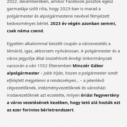
2022. decemberében, amikor Facebook posztok egész
garmadája szólt róla, hogy 2023-ban is marad a
polgármester és alpolgármesterei nevével fémjelzett
kedvezményes bérlet.
2023 év végén azonban semmi,
csak néma csend.
Egyetlen alkalommal beszélt csupán a városvezetés a
témáról, igaz, akkorsem nyilvánosan. A polgármester és a
város jegyzője által összehívott évvégi önkormányzati
vacsorán a vári 1552 Étteremben
Minczér Gábor
alpolgármester
– jobb híján, hiszen a polgármester ismét
elfelejtett megjelenni a rendezvényen… –
a jelenlévő
cégvezetőknek, intézményvezetőknek és városházi
irodavezetőknek azt ecsetelte, milyen
óriási fegyvertény
a város vezetésének kezében, hogy tető alá hozták ezt
az ezer forintos bérletrendszert
.