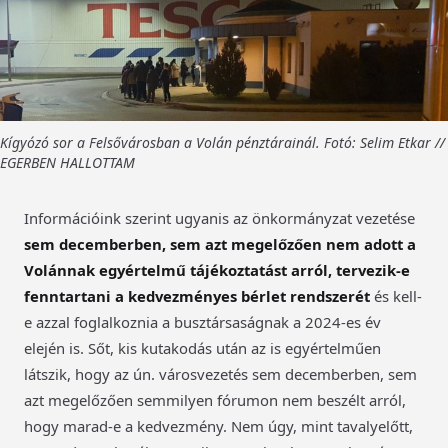
Kígyózó sor a Felsővárosban a Volán pénztárainál. Fotó: Selim Etkar //
EGERBEN HALLOTTAM
Információink szerint ugyanis az önkormányzat vezetése
sem decemberben, sem azt megelőzően nem adott a
Volánnak egyértelmű tájékoztatást arról, tervezik-e
fenntartani a kedvezményes bérlet rendszerét
és kell-
e azzal foglalkoznia a busztársaságnak a 2024-es év
elején is. Sőt, kis kutakodás után az is egyértelműen
látszik, hogy az ún. városvezetés sem decemberben, sem
azt megelőzően semmilyen fórumon nem beszélt arról,
hogy marad-e a kedvezmény. Nem úgy, mint tavalyelőtt,