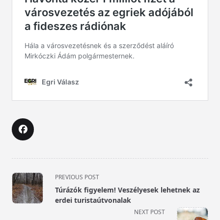
<span
PREVIOUS POST
class="nav-
Túrázók figyelem! Veszélyesek lehetnek az
subtitle
erdei turistaútvonalak
screen-
NEXT POST