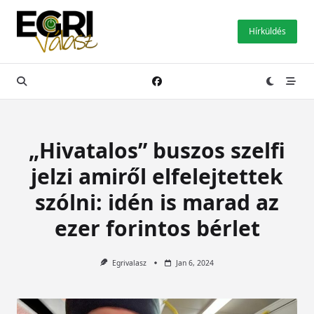
Skip
to
Hírküldés
content
„Hivatalos” buszos szelfi
jelzi amiről elfelejtettek
szólni: idén is marad az
ezer forintos bérlet
Egrivalasz
Jan 6, 2024