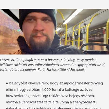
Farkas Attila alpolgármester a buszon. A látvány, mely minden
lelkében zaklatott egri választópolgárt azonnal megnyugtatott az új
esztendő ötödik napján. Fotó: Farkas Attila // Facebook
A bejegyzést olvasva félő, hogy az alpolgármester tényleg
elhiszi hogy valóban 1.000 forint a költsége az éves
buszbérletnek, mivel úgy reklámozza bejegyzésében,
mintha a városvezetés feltalálta volna a spanyolviaszt.
Valójában inkább politikai szemfényvesztés ez, mint sem