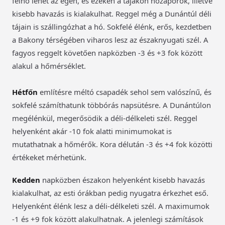
felhő lehet az égen, és ezeken a tájakon hózáporok, illetve
kisebb havazás is kialakulhat. Reggel még a Dunántúl déli
tájain is szállingózhat a hó. Sokfelé élénk, erős, kezdetben
a Bakony térségében viharos lesz az északnyugati szél. A
fagyos reggelt követően napközben -3 és +3 fok között
alakul a hőmérséklet.
Hétfőn
említésre méltó csapadék sehol sem valószínű, és
sokfelé számíthatunk többórás napsütésre. A Dunántúlon
megélénkül, megerősödik a déli-délkeleti szél. Reggel
helyenként akár -10 fok alatti minimumokat is
mutathatnak a hőmérők. Kora délután -3 és +4 fok közötti
értékeket mérhetünk.
Kedden
napközben északon helyenként kisebb havazás
kialakulhat, az esti órákban pedig nyugatra érkezhet eső.
Helyenként élénk lesz a déli-délkeleti szél. A maximumok
-1 és +9 fok között alakulhatnak. A jelenlegi számítások