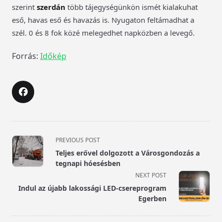
szerint
szerdán
több tájegységünkön ismét kialakuhat
eső, havas eső és havazás is. Nyugaton feltámadhat a
szél. 0 és 8 fok közé melegedhet napközben a levegő.
Forrás:
Időkép
<span
PREVIOUS POST
class="nav-
Teljes erővel dolgozott a Városgondozás a
subtitle
tegnapi hóesésben
screen-
NEXT POST
reader-
Indul az újabb lakossági LED-csereprogram
text">Page</span>
Egerben