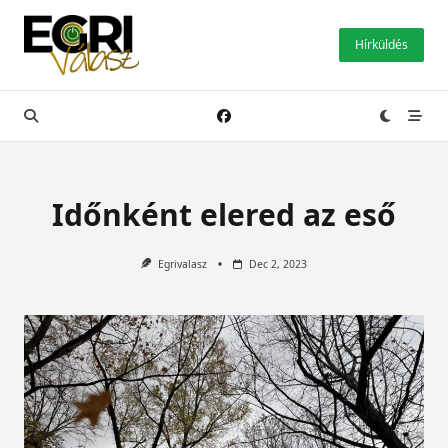
Skip
to
Hírküldés
content
Időnként elered az eső
Egrivalasz
Dec 2, 2023