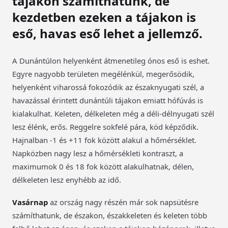
tájakon számíthatunk, de
kezdetben ezeken a tájakon is
eső, havas eső lehet a jellemző.
A Dunántúlon helyenként átmenetileg ónos eső is eshet.
Egyre nagyobb területen megélénkül, megerősödik,
helyenként viharossá fokozódik az északnyugati szél, a
havazással érintett dunántúli tájakon emiatt hófúvás is
kialakulhat. Keleten, délkeleten még a déli-délnyugati szél
lesz élénk, erős. Reggelre sokfelé pára, köd képződik.
Hajnalban -1 és +11 fok között alakul a hőmérséklet.
Napközben nagy lesz a hőmérsékleti kontraszt, a
maximumok 0 és 18 fok között alakulhatnak, délen,
délkeleten lesz enyhébb az idő.
Vasárnap
az ország nagy részén már sok napsütésre
számíthatunk, de északon, északkeleten és keleten több