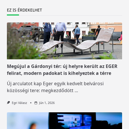
EZ IS ÉRDEKELHET
Megújul a Gárdonyi tér: új helyre került az EGER
felirat, modern padokat is kihelyeztek a térre
Új arculatot kap Eger egyik kedvelt belvárosi
közösségi tere: megkezdődött
...
Egri Válasz
Jún 1, 2026