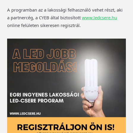
A programban az a lakossági felhasználó vehet részt, aki
a partnercég, a CYEB által biztosított
www.ledcsere.hu
online felületen sikeresen regisztrál.