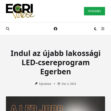
Skip
to
Hírküldés
content
Indul az újabb lakossági
LED-csereprogram
Egerben
Egrivalasz
Dec 2, 2023