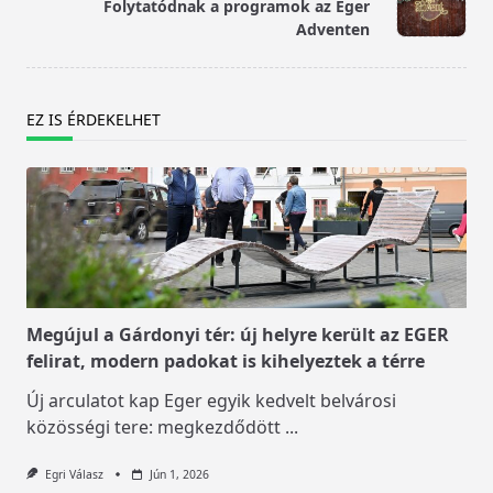
Folytatódnak a programok az Eger
reader-
Adventen
text">Page</span>
EZ IS ÉRDEKELHET
Megújul a Gárdonyi tér: új helyre került az EGER
felirat, modern padokat is kihelyeztek a térre
Új arculatot kap Eger egyik kedvelt belvárosi
közösségi tere: megkezdődött
...
Egri Válasz
Jún 1, 2026