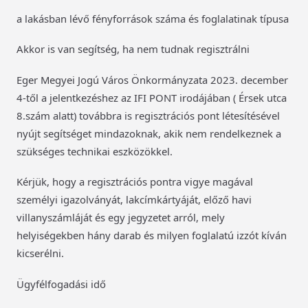
a lakásban lévő fényforrások száma és foglalatinak típusa
Akkor is van segítség, ha nem tudnak regisztrálni
Eger Megyei Jogú Város Önkormányzata 2023. december
4-től a jelentkezéshez az IFI PONT irodájában ( Érsek utca
8.szám alatt) továbbra is regisztrációs pont létesítésével
nyújt segítséget mindazoknak, akik nem rendelkeznek a
szükséges technikai eszközökkel.
Kérjük, hogy a regisztrációs pontra vigye magával
személyi igazolványát, lakcímkártyáját, előző havi
villanyszámláját és egy jegyzetet arról, mely
helyiségekben hány darab és milyen foglalatú izzót kíván
kicserélni.
Ügyfélfogadási idő