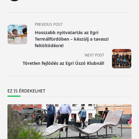
<span
PREVIOUS POST
class="nav-
Hosszabb nyitvatartás az Egri
subtitle
Termálfürdőben – készülj a tavaszi
screen-
feltöltődésre!
reader-
NEXT POST
text">Page</span>
Töretlen fejlődés az Egri Úszó Klubnál!
EZ IS ÉRDEKELHET