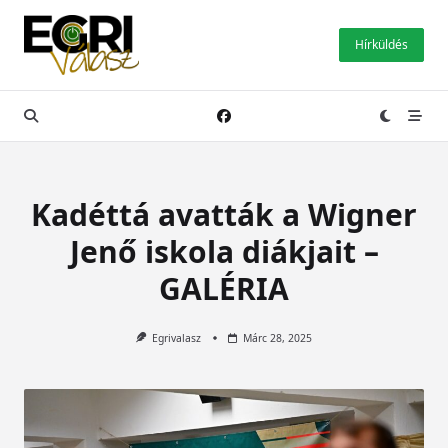
Skip
to
Hírküldés
content
Kadéttá avatták a Wigner
Jenő iskola diákjait –
GALÉRIA
Egrivalasz
Márc 28, 2025