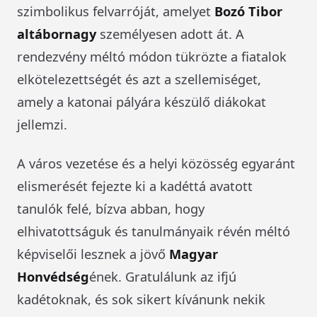
szimbolikus felvarróját, amelyet
Bozó Tibor
altábornagy
személyesen adott át. A
rendezvény méltó módon tükrözte a fiatalok
elkötelezettségét és azt a szellemiséget,
amely a katonai pályára készülő diákokat
jellemzi.
A város vezetése és a helyi közösség egyaránt
elismerését fejezte ki a kadéttá avatott
tanulók felé, bízva abban, hogy
elhivatottságuk és tanulmányaik révén méltó
képviselői lesznek a jövő
Magyar
Honvédség
ének. Gratulálunk az ifjú
kadétoknak, és sok sikert kívánunk nekik