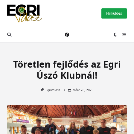
Skip
to
Hírküldés
content
Töretlen fejlődés az Egri
Úszó Klubnál!
Egrivalasz
Márc 28, 2025