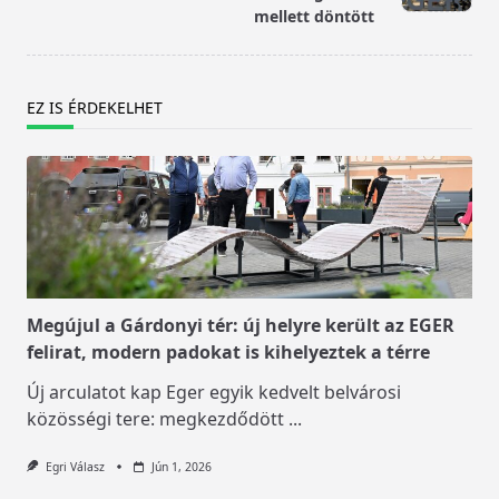
mellett döntött
EZ IS ÉRDEKELHET
Megújul a Gárdonyi tér: új helyre került az EGER
felirat, modern padokat is kihelyeztek a térre
Új arculatot kap Eger egyik kedvelt belvárosi
közösségi tere: megkezdődött
...
Egri Válasz
Jún 1, 2026