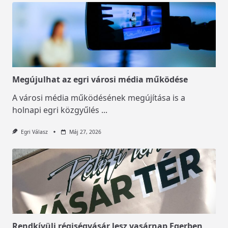
Megújulhat az egri városi média működése
A városi média működésének megújítása is a
holnapi egri közgyűlés
...
Egri Válasz
Máj 27, 2026
Rendkívüli régiségvásár lesz vasárnap Egerben