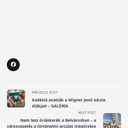
<span
PREVIOUS POST
class="nav-
Kadéttá avatták a Wigner Jenő iskola
subtitle
diákjait – GALÉRIA
screen-
NEXT POST
reader-
Nem lesz óriáskerék a Belvárosban – a
text">Page</span>
városvezetés a történelmi arculat megőrzése