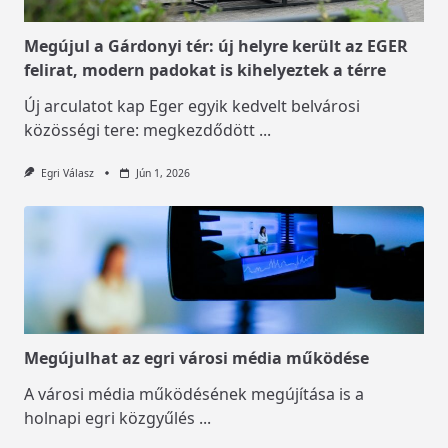
Megújul a Gárdonyi tér: új helyre került az EGER
felirat, modern padokat is kihelyeztek a térre
Új arculatot kap Eger egyik kedvelt belvárosi
közösségi tere: megkezdődött
...
Egri Válasz
Jún 1, 2026
Megújulhat az egri városi média működése
A városi média működésének megújítása is a
holnapi egri közgyűlés
...