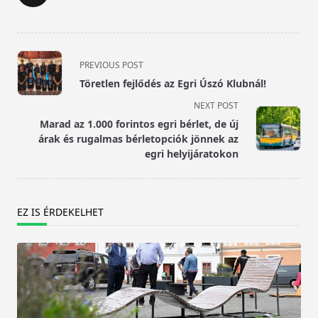
<span
PREVIOUS POST
class="nav-
Töretlen fejlődés az Egri Úszó Klubnál!
subtitle
NEXT POST
screen-
Marad az 1.000 forintos egri bérlet, de új
reader-
árak és rugalmas bérletopciók jönnek az
text">Page</span>
egri helyijáratokon
EZ IS ÉRDEKELHET