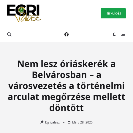
Skip
to
Hírküldés
content
Nem lesz óriáskerék a
Belvárosban – a
városvezetés a történelmi
arculat megőrzése mellett
döntött
Egrivalasz
Márc 28, 2025