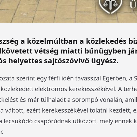
észség a közelmúltban a közlekedés bi
követett vétség miatti bűnügyben járt 
 helyettes sajtószóvivő ügyész.
ozata szerint egy férfi idén tavasszal Egerben, 
 közlekedett elektromos kerekesszékével. A terhe
kelést és már túlhaladt a sorompó vonalán, amik
a váltott, ezért kerekesszékével tolatni kezdett, 
y a lecsukódó csapórúdnak ütközött, mely ennek 
r.