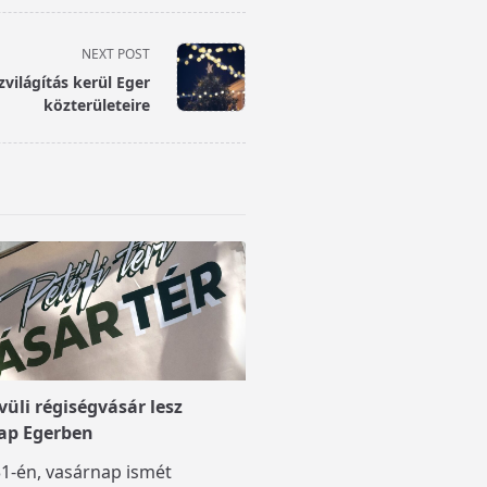
NEXT POST
zvilágítás kerül Eger
közterületeire
üli régiségvásár lesz
ap Egerben
1-én, vasárnap ismét