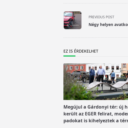
<span
PREVIOUS POST
class="nav-
Négy helyen avatko
subtitle
screen-
reader-
text">Page</span>
EZ IS ÉRDEKELHET
Megújul a Gárdonyi tér: új h
került az EGER felirat, mode
padokat is kihelyeztek a tér