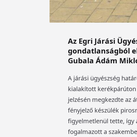
Az Egri Járási Ügy
gondatlanságból el
Gubala Ádám Miklós
A járási ügyészség határ
kialakított kerékpárúton
jelzésén megkezdte az át
fényjelző készülék pirosr
figyelmetlenül tette, íg
fogalmazott a szakembe