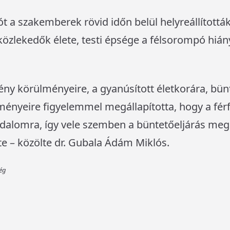
t a szakemberek rövid időn belül helyreállították
közlekedők élete, testi épsége a félsorompó hián
y körülményeire, a gyanúsított életkorára, bünt
ményeire figyelemmel megállapította, hogy a fér
dalomra, így vele szemben a büntetőeljárás megs
e – közölte dr. Gubala Ádám Miklós.
ség