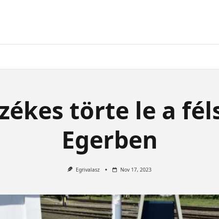
zékes törte le a fé
Egerben
Egrivalasz
Nov 17, 2023