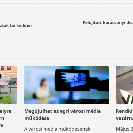
Felújított karácsonyi dís
ztak be kedden
elyre
Megújulhat az egri városi média
Rendkív
rn
működése
vasárn
re
A városi média működésének
Május 3