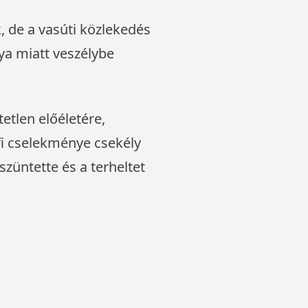
, de a vasúti közlekedés
ya miatt veszélybe
etlen előéletére,
fi cselekménye csekély
züntette és a terheltet