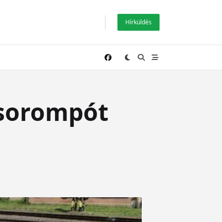
Hírküldés
lsorompót