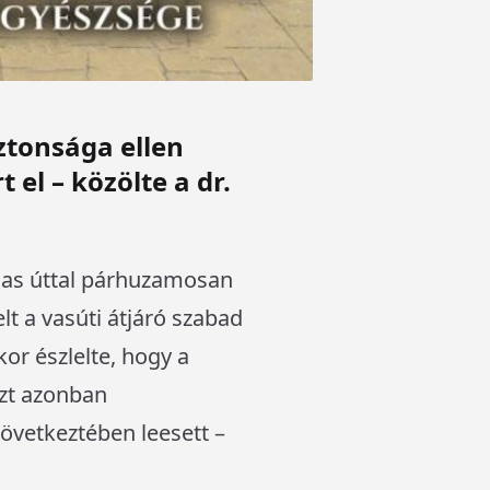
ztonsága ellen
el – közölte a dr.
a Sas úttal párhuzamosan
lt a vasúti átjáró szabad
or észlelte, hogy a
ezt azonban
következtében leesett –